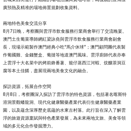
廣預熱及精准的場地佈置規劃收集資料。
兩地特色美食交流分享
8月7日晚，考察團與雲浮市飲食服務行業商會舉行了交流晚宴。
澳門土生葡菜導師網紅梁詠堯與雲浮市飲食服務行業商會副會
長，現場示範製作澳門經典小吃“馬介休球”；澳門顧問團代表製
作葡國雞、金錢蟹盒、葡撻等地道澳門風味。雲浮廚師代表亦奉
上雲浮十大名菜中的烤前鋒番薯、籠仔蒸西江河蝦、炆釀茶洞豆
腐等本土佳餚，盡展現兩地美食文化的融合。
探訪資源，拓展合作空間
8月8日，考察團深入探訪了雲浮市的特色資源，包括著名喀斯特
溶洞景觀蟠龍洞、現代化健康醫藥產業代表衍生健康醫藥產業
園，以及蘊含深厚歷史底蘊的水東古村落。此行旨在深入了解雲
浮的旅遊資源稟賦與特色產業發展，為未來兩地文旅、美食等領
域的多元化合作發掘潛力。