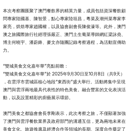
本次考察團匯聚了澳門餐飲界的精英力量，成員包括資深餐飲顧
問專家陸國基、陳智景，點心專家陸垣昌，粵菜及潮州菜專家李
家亮，烘焙專家趙國權，以及協會副會長陳俊濠等。此外，澳門
澳之旅國際旅行社經理張嚴正、澳門土生葡菜導師網紅梁詠堯、
博主何曉宇、潘蔚鋒、麥文亦隨團記錄考察過程，為活動宣傳助
力。
“雙城美食文化嘉年華”亮點前瞻：
“雙城美食文化嘉年華”於 2025年9月30日至10月8日（共9天）
，在雲浮市雲城區核心地段“東西街”盛大舉行。活動將集中呈現
澳門與雲浮兩地最具代表性的特色美食。融合豐富的文化表演活
動，以及設置精彩的廚藝展示環節。
澳門美食之都協會會長李剛表示，此次考察之旅，不僅顯著加強
了澳門與雲浮餐飲業界及政府部門的溝通互信，更為兩地未來在
美食文化、旅遊推廣及經濟合作等領域的長期、深度合作奠定了