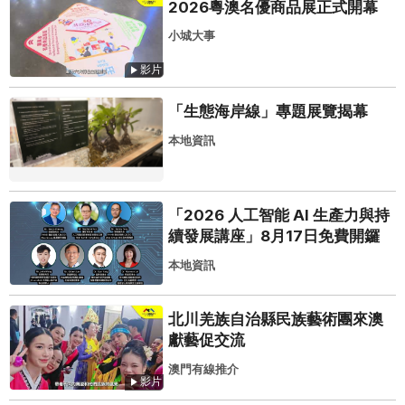
2026粵澳名優商品展正式開幕
小城大事
影片
「生態海岸線」專題展覽揭幕
本地資訊
「2026 人工智能 AI 生產力與持
續發展講座」8月17日免費開鑼
本地資訊
北川羌族自治縣民族藝術團來澳
獻藝促交流
澳門有線推介
影片