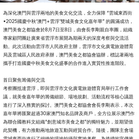
為深化澳門與雲浮兩地的美食文化交流，全力保障 “雲城東西街
•2025國慶中秋‘澳門+雲浮’雙城美食文化嘉年華” 的圓滿成功，
澳門美食之都協會於8月7日至8日，由會長李剛親自率團，組織
專家顧問團赴廣東省雲浮市展開為期兩天的深度考察與交流活
動。此次活動由雲浮市人民政府主辦，雲浮市文化廣電旅遊體育
局及雲城區人民政府承辦，澳門美食之都協會協辦，標誌著兩地
攜手打造國慶中秋美食文化盛事的合作進入實質性推進階段。
首日聚焦籌備與交流
考察團抵達雲浮，即與雲浮市文化廣電旅遊體育局舉行工作會
議，就美食嘉年華的籌備細節、場地規劃、活動流程等核心議題
進行了深入務實的探討。澳門美食之都協會會長李剛表示，本次
嘉年華將匯聚超過30家澳門知名品牌及商戶，全方位展示澳門作
為聯合國教科文組織“創意城市美食之都”的獨特魅力，並期望借
此契機，有力推動兩地旅遊互動與經貿合作。隨後，團隊主會場
雲城東西街進行了細緻的場地拍攝與實地考察，為後續的宣傳推