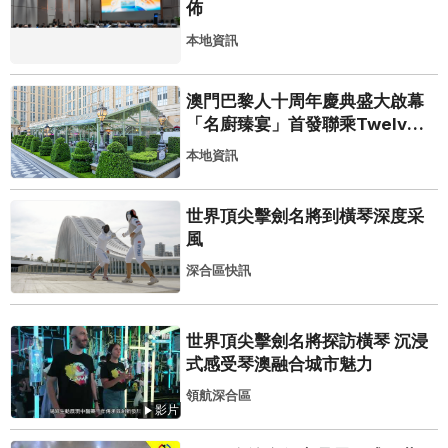
佈
本地資訊
澳門巴黎人十周年慶典盛大啟幕
「名廚臻宴」首發聯乘Twelve
25演繹極致法式風雅
本地資訊
世界頂尖擊劍名將到橫琴深度采
風
深合區快訊
世界頂尖擊劍名將探訪橫琴 沉浸
式感受琴澳融合城市魅力
領航深合區
影片