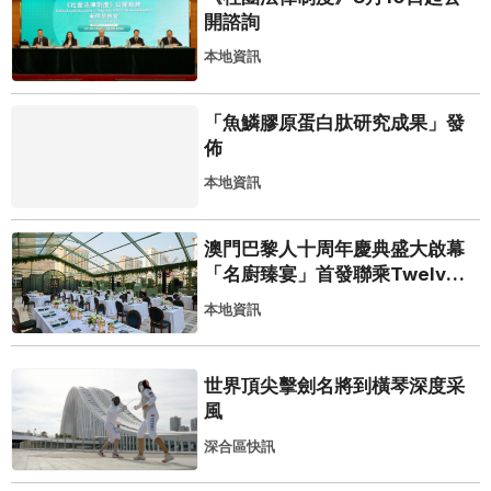
開諮詢
本地資訊
「魚鱗膠原蛋白肽研究成果」發
佈
本地資訊
澳門巴黎人十周年慶典盛大啟幕
「名廚臻宴」首發聯乘Twelve
25演繹極致法式風雅
本地資訊
世界頂尖擊劍名將到橫琴深度采
風
深合區快訊