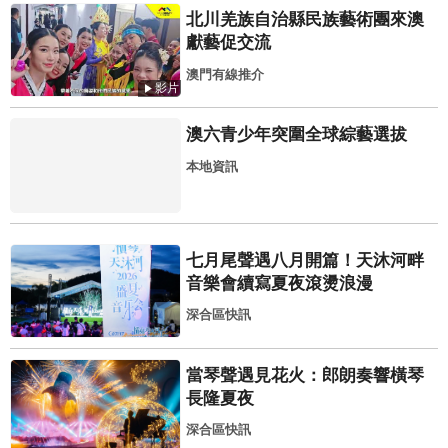
北川羌族自治縣民族藝術團來澳
獻藝促交流
澳門有線推介
影片
澳六青少年突圍全球綜藝選拔
本地資訊
七月尾聲遇八月開篇！天沐河畔
音樂會續寫夏夜滾燙浪漫
深合區快訊
當琴聲遇見花火：郎朗奏響橫琴
長隆夏夜
深合區快訊