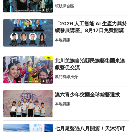
領航深合區
影片
「2026 人工智能 AI 生產力與持
續發展講座」8月17日免費開鑼
本地資訊
北川羌族自治縣民族藝術團來澳
獻藝促交流
澳門有線推介
影片
澳六青少年突圍全球綜藝選拔
本地資訊
七月尾聲遇八月開篇！天沐河畔