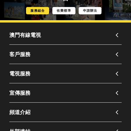
服務組合
收費標準
申請辦法
澳門有線電視
客戶服務
電視服務
宣傳服務
頻道介紹