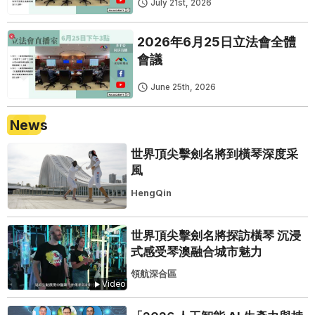
July 21st, 2026
2026年6月25日立法會全體
會議
June 25th, 2026
News
世界頂尖擊劍名將到橫琴深度采
風
HengQin
世界頂尖擊劍名將探訪橫琴 沉浸
式感受琴澳融合城市魅力
領航深合區
Video