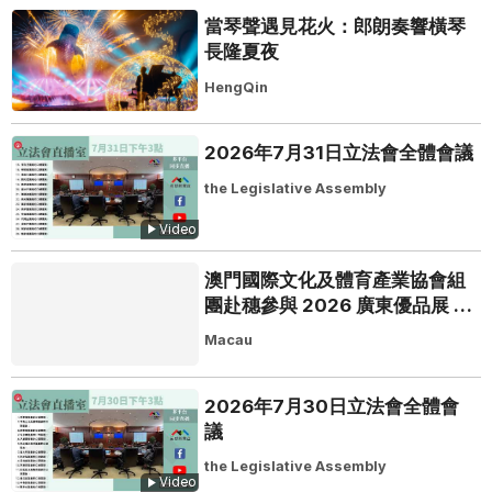
當琴聲遇見花火：郎朗奏響橫琴
長隆夏夜
HengQin
2026年7月31日立法會全體會議
the Legislative Assembly
Video
澳門國際文化及體育產業協會組
團赴穗參與 2026 廣東優品展 搭
建粵澳聯動橋樑助推粵品走向葡
Macau
西語市場
2026年7月30日立法會全體會
議
the Legislative Assembly
Video