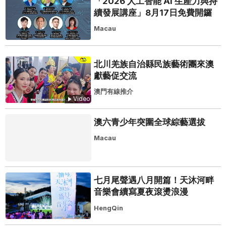
「2026 人工智能 AI 生產力與持
續發展講座」8月17日免費開鑼
Macau
北川羌族自治縣民族藝術團來澳
獻藝促交流
澳門有線推介
Video
澳六青少年突圍全球綜藝選拔
Macau
七月尾聲遇八月開篇！天沐河畔
音樂會續寫夏夜滾燙浪漫
HengQin