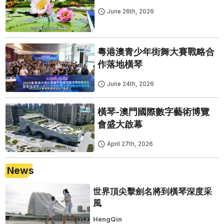
June 26th, 2026
粵港澳青少年街舞大賽戰略合
作落地橫琴
June 24th, 2026
橫琴-澳門國際數字藝術博覽
會盛大啟幕
April 27th, 2026
News
世界頂尖擊劍名將到橫琴深度采
風
HengQin