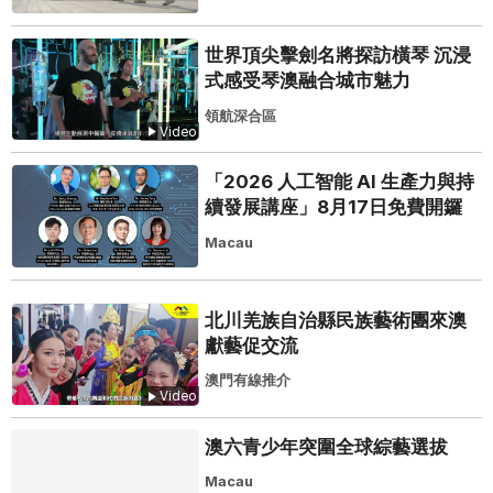
世界頂尖擊劍名將探訪橫琴 沉浸
式感受琴澳融合城市魅力
領航深合區
Video
「2026 人工智能 AI 生產力與持
續發展講座」8月17日免費開鑼
Macau
北川羌族自治縣民族藝術團來澳
獻藝促交流
澳門有線推介
Video
澳六青少年突圍全球綜藝選拔
Macau