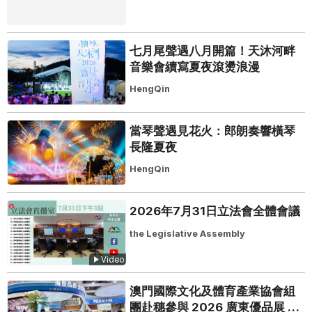
七月尾聲遇八月開篇！天沐河畔
音樂會續寫夏夜滾燙浪漫
HengQin
當琴聲遇見花火：郎朗奏響橫琴
長隆夏夜
HengQin
2026年7月31日立法會全體會議
the Legislative Assembly
Video
澳門國際文化及體育產業協會組
團赴穗參與 2026 廣東優品展 搭