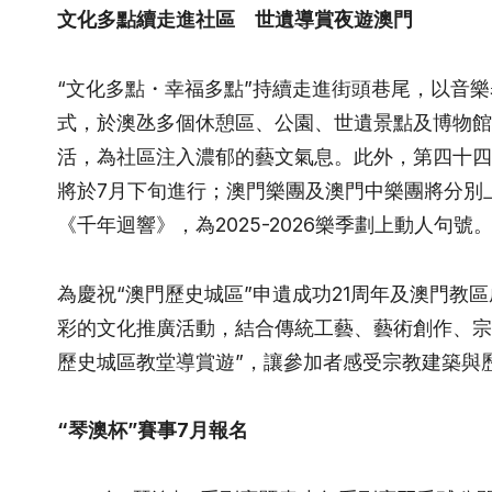
文化多點續走進社區 世遺導賞夜遊澳門
“文化多點・幸福多點”持續走進街頭巷尾，以音
式，於澳氹多個休憩區、公園、世遺景點及博物館
活，為社區注入濃郁的藝文氣息。此外，第四十四
將於7月下旬進行；澳門樂團及澳門中樂團將分別
《千年迴響》，為2025-2026樂季劃上動人句號
為慶祝“澳門歷史城區”申遺成功21周年及澳門教區
彩的文化推廣活動，結合傳統工藝、藝術創作、宗
歷史城區教堂導賞遊”，讓參加者感受宗教建築與
“琴澳杯”賽事
7
月報名