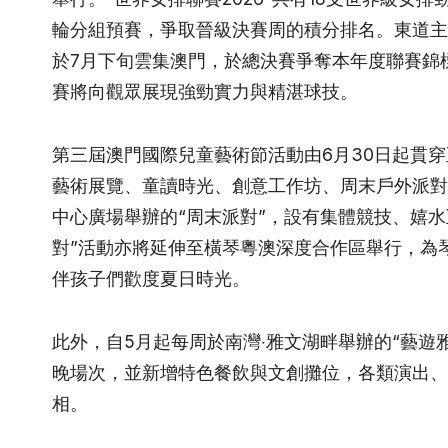
輪分組預賽，爭取晉級決賽周的積分排名。東道主
於7月下旬雲集澳門，於總決賽爭奪本年度聯賽錦
賽將向觀眾展現強勁實力與精湛球技。
第三屆澳門國際兒童藝術節活動由6月30日起貫
藝術展覽、童讀時光、創意工作坊、周末戶外派對
中心廣場舉辦的“周末派對”，設有集體競技、嬉
對”活動亦將延伸至橫琴粵澳深度合作區舉行，為
伴孩子們歡度夏日時光。
此外，自5月起每周於南灣‧雅文湖畔舉辦的“藝遊
晚場次，並新增特色餐飲與文創攤位，各類演出、
相。