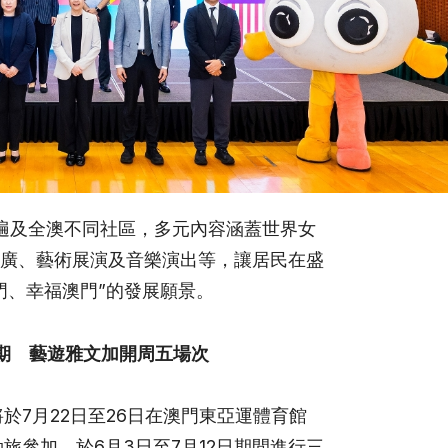
遍及全澳不同社區，多元內容涵蓋世界女
廣、藝術展演及音樂演出等，讓居民在盛
門、幸福澳門”的發展願景。
期 藝遊雅文加開周五場次
將於7月22日至26日在澳門東亞運體育館
勁旅參加，於6月3日至7月12日期間進行三