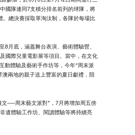
中國隊連同7支積分排名前列的球隊，將
標。總決賽採取單淘汰制，各隊於每場比
穿至8月底，涵蓋舞台表演、藝術體驗營、
及國際兒童電影展等項目。當中，在文化
水互動體驗及藝術手作坊等，今年“周末派
琴澳兩地的親子送上豐富的夏日獻禮，陪
雅文──周末藝文派對”，7月將增加周五傍
非遺體驗工作坊、閱讀體驗等將持續亮