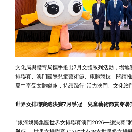
文化局與體育局攜手推出7月文體系列活動，場地
排聯賽、澳門國際兒童藝術節、康體競技、閱讀推
夏中享受文體樂趣，持續踐行“活力澳門、文化澳
世界女排聯賽總決賽
7
月爭冠 兒童藝術節貫穿暑
“銀河娛樂集團世界女排聯賽澳門2026—總決賽”
舉行。“世界女排聯賽2026”共有18支世界級女排