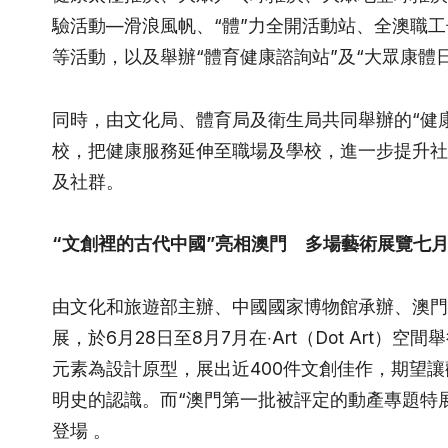
驗活動—滑浪風帆、“體”力全開活動站、全澳職
等活動，以及舉辦“體育健康諮詢站”及“大眾康體日
同時，由文化局、體育局及衛生局共同舉辦的“健
校，把健康服務延伸至職場及學校，進一步提升社
及社群。
“文創裡的古代中國”亮相澳門 多場藝術展覽七
由文化和旅遊部主辦、中國國家博物館承辦、澳門
展，於6月28日至8月7月在‧Art（Dot Art
元素為設計原型，展出近400件文創佳作，期望
明史的認識。而“澳門第一批被評定的動產專題特展
登場 。