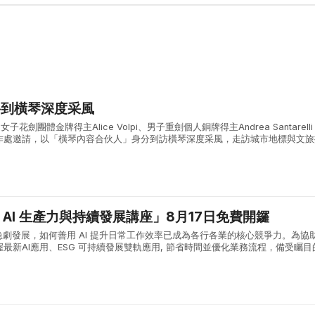
將到橫琴深度采風
子花劍團體金牌得主Alice Volpi、男子重劍個人銅牌得主Andrea Santarell
作處邀請，以「橫琴內容合伙人」身分到訪橫琴深度采風，走訪城市地標與文旅
合作區的城市風貌與發展活力。 兩位奧運名將首先參觀了...
能 AI 生產力與持續發展講座」8月17日免費開鑼
急劇發展，如何善用 AI 提升日常工作效率已成為各行各業的核心競爭力。為協
最新AI應用、ESG 可持續發展雙軌應用, 節省時間並優化業務流程，備受矚目
產力與持續發展講座」將於 8月17日（星期一）下午 14:00 ...