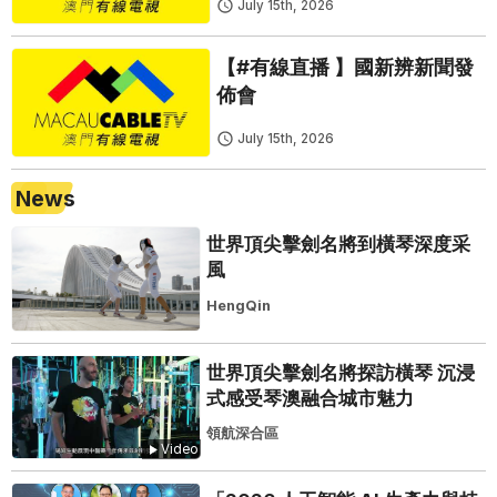
July 15th, 2026
【#有線直播 】國新辨新聞發
佈會
July 15th, 2026
News
世界頂尖擊劍名將到橫琴深度采
風
HengQin
世界頂尖擊劍名將探訪橫琴 沉浸
式感受琴澳融合城市魅力
領航深合區
Video