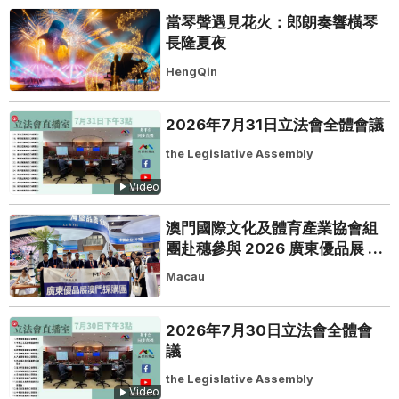
當琴聲遇見花火：郎朗奏響橫琴
長隆夏夜
HengQin
2026年7月31日立法會全體會議
the Legislative Assembly
Video
澳門國際文化及體育產業協會組
團赴穗參與 2026 廣東優品展 搭
建粵澳聯動橋樑助推粵品走向葡
Macau
西語市場
2026年7月30日立法會全體會
議
the Legislative Assembly
Video