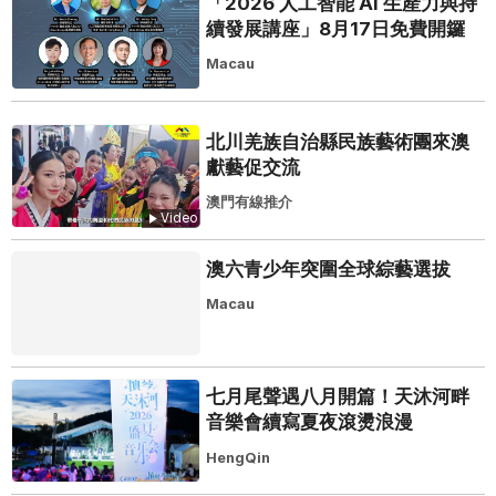
「2026 人工智能 AI 生產力與持
續發展講座」8月17日免費開鑼
Macau
北川羌族自治縣民族藝術團來澳
獻藝促交流
澳門有線推介
Video
澳六青少年突圍全球綜藝選拔
Macau
七月尾聲遇八月開篇！天沐河畔
音樂會續寫夏夜滾燙浪漫
HengQin