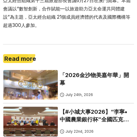
亞太經合組織第十三屆旅遊部長會議6月27日在澳門開幕。本屆
會議以“數智創新，合作賦能—以旅遊助力亞太命運共同體建
設”為主題，亞太經合組織 21個成員經濟體的代表及國際機構等
超過300人參加。
Read more
「2026金沙物美嘉年華」開
幕
July 24th, 2026
【#小城大事2026】“李寧•
中國農業銀行杯”全國匹克球
錦標賽澳門選拔賽正式啟動
July 22nd, 2026