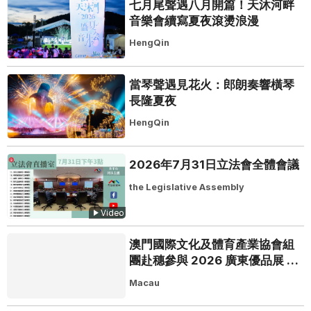
七月尾聲遇八月開篇！天沐河畔
音樂會續寫夏夜滾燙浪漫
HengQin
當琴聲遇見花火：郎朗奏響橫琴
長隆夏夜
HengQin
2026年7月31日立法會全體會議
the Legislative Assembly
Video
澳門國際文化及體育產業協會組
團赴穗參與 2026 廣東優品展 搭
建粵澳聯動橋樑助推粵品走向葡
Macau
西語市場