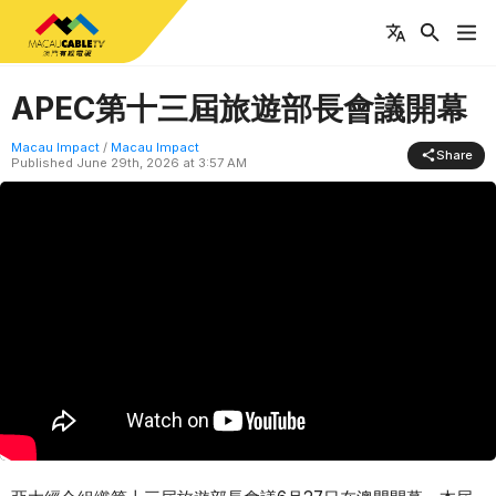
APEC第十三屆旅遊部長會議開幕
Macau Impact
/
Macau Impact
Share
Published
June 29th, 2026 at 3:57 AM