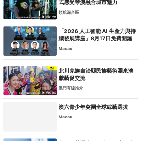
式感受琴澳融合城市魅力
領航深合區
Video
「2026 人工智能 AI 生產力與持
續發展講座」8月17日免費開鑼
Macau
北川羌族自治縣民族藝術團來澳
獻藝促交流
澳門有線推介
Video
澳六青少年突圍全球綜藝選拔
Macau