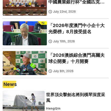
中國農業銀行杯”全國匹克球
錦標賽澳門選拔賽正式啟動
July 22nd, 2026
「2026年度澳門中小企十大
光榮榜」8月接受提名
July 10th, 2026
「2026澳娛綜合澳門高爾夫
球公開賽」十月開賽
July 8th, 2026
News
世界頂尖擊劍名將到橫琴深度采
風
HengQin