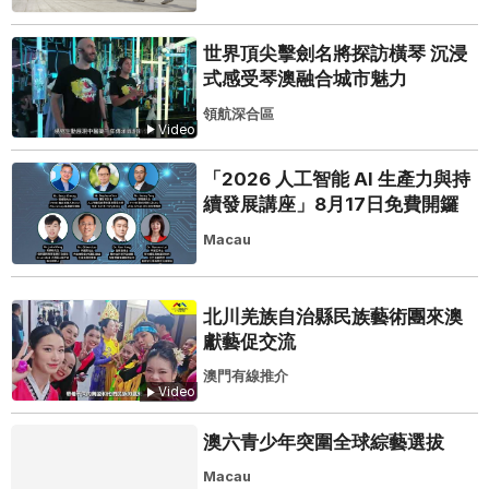
世界頂尖擊劍名將探訪橫琴 沉浸
式感受琴澳融合城市魅力
領航深合區
Video
「2026 人工智能 AI 生產力與持
續發展講座」8月17日免費開鑼
Macau
北川羌族自治縣民族藝術團來澳
獻藝促交流
澳門有線推介
Video
澳六青少年突圍全球綜藝選拔
Macau