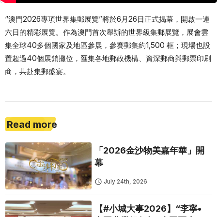
“澳門2026專項世界集郵展覽”將於6月26日正式揭幕，開啟一連
六日的精彩展覽。作為澳門首次舉辦的世界級集郵展覽，展會雲
集全球40多個國家及地區參展，參賽郵集約1,500 框；現場也設
置超過40個展銷攤位，匯集各地郵政機構、資深郵商與郵票印刷
商，共赴集郵盛宴。
Read more
「2026金沙物美嘉年華」開
幕
July 24th, 2026
【#小城大事2026】“李寧•