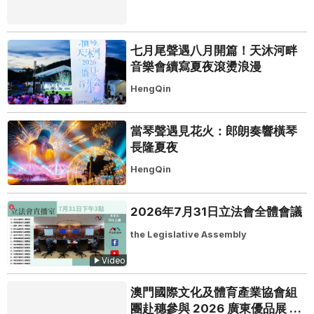
七月尾聲遇八月開篇！天沐河畔
音樂會續寫夏夜滾燙浪漫
HengQin
當琴聲遇見花火：郎朗奏響橫琴
長隆夏夜
HengQin
2026年7月31日立法會全體會議
the Legislative Assembly
Video
澳門國際文化及體育產業協會組
團赴穗參與 2026 廣東優品展 搭