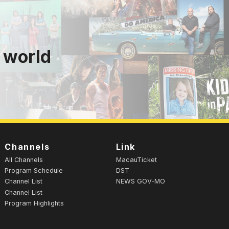
 world
Channels
Link
All Channels
MacauTicket
Program Schedule
DST
Channel List
NEWS GOV-MO
Channel List
Program Highlights