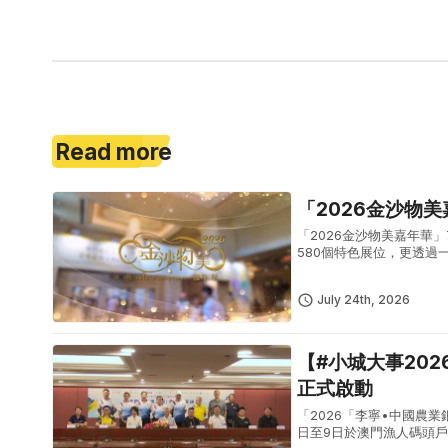
Read more
「2026金沙物
「2026金沙物美嘉年華
580個特色展位，更透過
主題展區，其中「文化創
生...
July 24th, 2026
【#小城大事20
正式啟動
「2026「李寧•中國農業
日至9日於澳門漁人碼頭