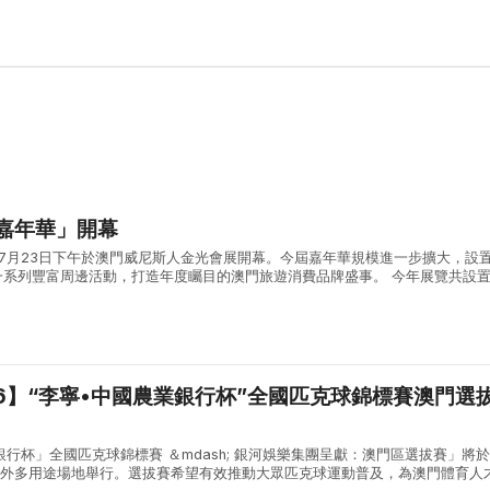
美嘉年華」開幕
」7月23日下午於澳門威尼斯人金光會展開幕。今屆嘉年華規模進一步擴大，設
一系列豐富周邊活動，打造年度矚目的澳門旅遊消費品牌盛事。 今年展覽共設
意區」亦迎來一眾來自粵港澳三地的文創品牌進駐，現場展銷手作精品、原創設
26】“李寧•中國農業銀行杯”全國匹克球錦標賽澳門選
銀行杯」全國匹克球錦標賽 ＆mdash; 銀河娛樂集團呈獻：澳門區選拔賽」將於
戶外多用途場地舉行。選拔賽希望有效推動大眾匹克球運動普及，為澳門體育人