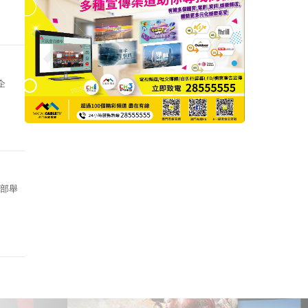
.
企
樂部舉