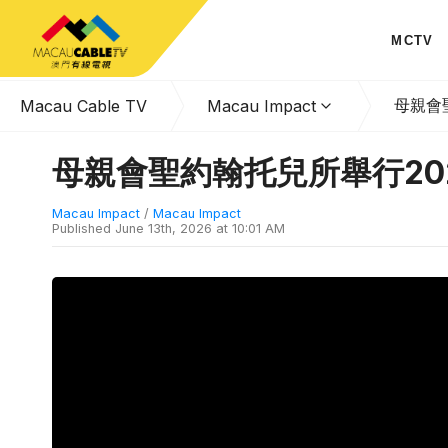
MCTV
母親會
Macau Cable TV
Macau Impact
母親會聖約翰托兒所舉行202
Macau Impact
/
Macau Impact
Published
June 13th, 2026 at 10:01 AM