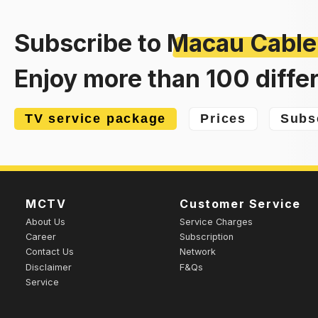
Subscribe to
Macau Cable
Enjoy more than 100 diffe
TV service package
Prices
Subs
MCTV
Customer Service
About Us
Service Charges
Career
Subscription
Contact Us
Network
Disclaimer
F&Qs
Service