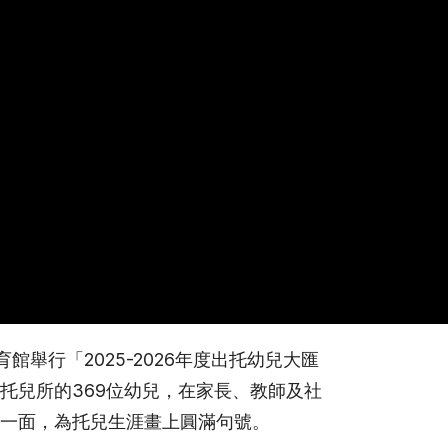
館舉行「2025-2026年度出托幼兒大匯
托兒所的369位幼兒，在家長、教師及社
一面，為托兒生涯畫上圓滿句號。