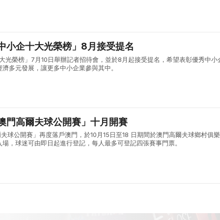
門與內地體育交流，彰顯澳門作為「體育之城」的發展活力。 【#小城大事2..
門中小企十大光榮榜」8月接受提名
十大光榮榜」7月10日舉辦記者招待會，並於8月起接受提名，希望表彰優秀中小
經濟多元發展，讓更多中小企業參與其中。
合澳門高爾夫球公開賽」十月開賽
爾夫球公開賽」再度落戶澳門，於10月15日至18 日期間於澳門高爾夫球鄉村俱
入場，球迷可由即日起進行登記，每人最多可登記四張賽事門票。