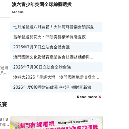
澳六青少年突圍全球綜藝選拔
Macau
七月尾聲遇八月開篇！天沐河畔音樂會續寫夏夜
滾燙浪漫
當琴聲遇見花火：郎朗奏響橫琴長隆夏夜
2026年7月31日立法會全體會議
澳門國際文化及體育產業協會組團赴穗參與
2026 廣東優品展 搭建粵澳聯動橋樑助推粵品走
2026年7月30日立法會全體會議
向葡西語市場
置超過
置八大
澳科大2026「星耀大灣」澳門國際華語演辯文化
計及
節榮耀收官
2026年度818理財節啟幕 科技引領財富新篇
Read more
拔賽
8月8
才儲