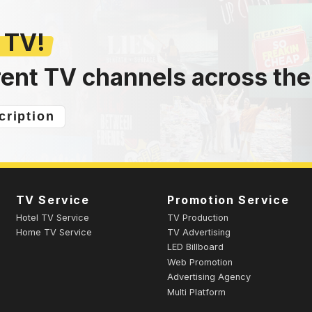
 TV!
rent TV channels across the
cription
TV Service
Promotion Service
Hotel TV Service
TV Production
Home TV Service
TV Advertising
LED Billboard
Web Promotion
Advertising Agency
Multi Platform