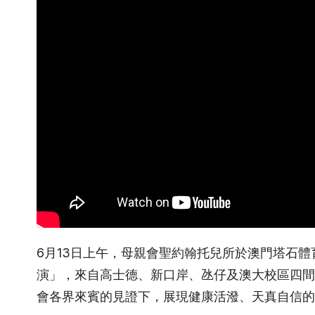
6月13日上午，母親會聖約翰托兒所於澳門塔石體育
演」，來自高士德、新口岸、氹仔及澳大校區四間
會各界來賓的見證下，展現健康活潑、天真自信的