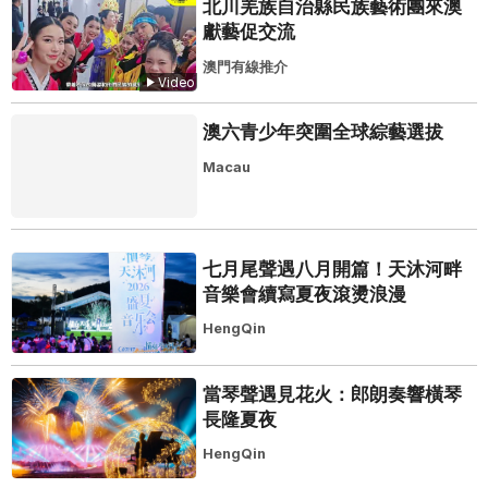
北川羌族自治縣民族藝術團來澳
獻藝促交流
澳門有線推介
Video
澳六青少年突圍全球綜藝選拔
Macau
七月尾聲遇八月開篇！天沐河畔
音樂會續寫夏夜滾燙浪漫
HengQin
當琴聲遇見花火：郎朗奏響橫琴
長隆夏夜
HengQin