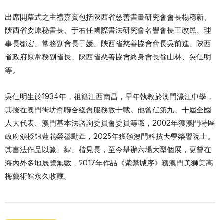
出席開幕式之主禮嘉賓包括陝西省慈善書畫研究會會長楊穩新、
陝西省委原秘書長、于右任國際書法研究會名譽會長王改民、理
事長鄒宏、常務副會長于媛、陝西省慈善協會會長吳前進、陝西
省政府原常務副省長、陝西省慈善協會終身會長徐山林、吳仕明
等。
吳仕明生於1934年，祖籍江西南昌，早年執教於澳門濠江中學，
其後在澳門街坊會聯合總會服務數十載。他曾任第九、十屆全國
人大代表、澳門基本法諮詢委員會委員等職，2002年獲澳門特區
政府頒授銀蓮花榮譽勳章，2025年獲頒澳門科技大學榮譽院士。
其書法作品以篆、隸、楷見長，至今舉辦六場大型個展，更曾在
海內外多地展覽無數，2017年作品《紫禁城序》獲澳門美獅美高
梅藝術館永久收藏。