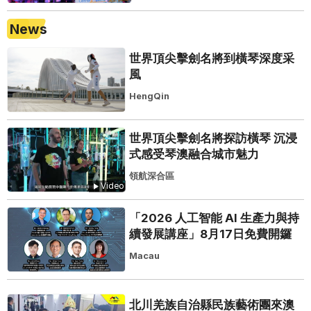
News
世界頂尖擊劍名將到橫琴深度采
風
HengQin
世界頂尖擊劍名將探訪橫琴 沉浸
式感受琴澳融合城市魅力
領航深合區
Video
「2026 人工智能 AI 生產力與持
續發展講座」8月17日免費開鑼
Macau
北川羌族自治縣民族藝術團來澳