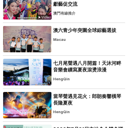
獻藝促交流
澳門有線推介
Video
澳六青少年突圍全球綜藝選拔
Macau
七月尾聲遇八月開篇！天沐河畔
音樂會續寫夏夜滾燙浪漫
HengQin
當琴聲遇見花火：郎朗奏響橫琴
長隆夏夜
HengQin