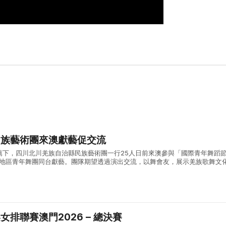
民族藝術團來澳獻藝促交流
薦下，四川北川羌族自治縣民族藝術團一行25人日前來澳參與「國際青年舞蹈
家及地區青年舞團同台獻藝。團隊期望透過演出交流，以舞會友，展示羌族歌舞文
家及地區舞蹈，互學互鑒，建立友誼和文化交流。
排聯賽澳門2026 – 總決賽