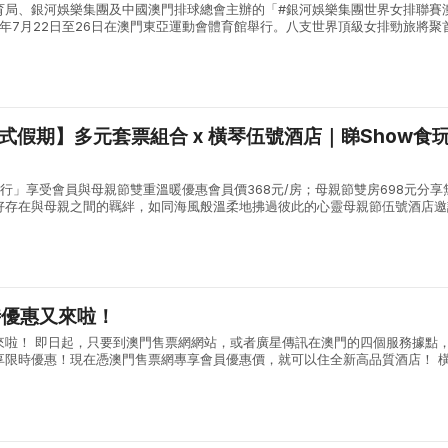
育局、銀河娛樂集團及中國澳門排球總會主辦的「#銀河娛樂集團世界女排聯賽
將於本年7月22日至26日在澳門東亞運動會體育館舉行。八支世界頂級女排勁旅將聚
總冠軍殊榮。賽事門票現正火熱發售中。 進入本屆賽事決賽週的八支女排勁旅
站式假期】多元套票組合 x 橫琴伍號酒店｜睇Show食
行」享受會員與母親節雙重溫暖優惠會員價368元/房；母親節雙房698元分享
好存在與母親之間的羈絆，如同海風般溫柔地拂過彼此的心靈母親節伍號酒店邀
的橫琴慢旅程愛在旅程中慢慢流動，這是一段既緊密又尊重彼此獨立的時光伍號
時優惠又來啦！
來啦！ 即日起，只要到澳門售票網網站，或者廣星傳訊在澳門的四個服務據點
享限時優惠！現在憑澳門售票網專享會員優惠價，就可以住全新高品質酒店！ 
-----------------------澳門售票網訂房網頁：ht...