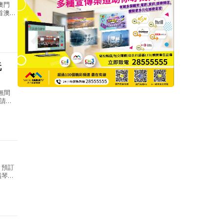
澳門
首澳
除了
玩
無間
請您
酒店
，預訂
橫琴伍