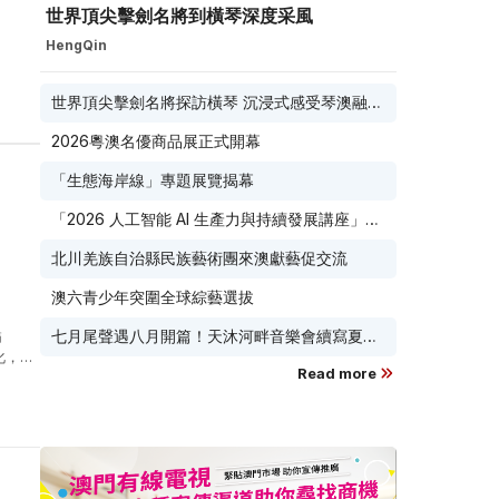
世界頂尖擊劍名將到橫琴深度采風
HengQin
世界頂尖擊劍名將探訪橫琴 沉浸式感受琴澳融合
城市魅力
2026粵澳名優商品展正式開幕
「生態海岸線」專題展覽揭幕
「2026 人工智能 AI 生產力與持續發展講座」8
月17日免費開鑼
北川羌族自治縣民族藝術團來澳獻藝促交流
澳六青少年突圍全球綜藝選拔
七月尾聲遇八月開篇！天沐河畔音樂會續寫夏夜
節
滾燙浪漫
化，並
Read more