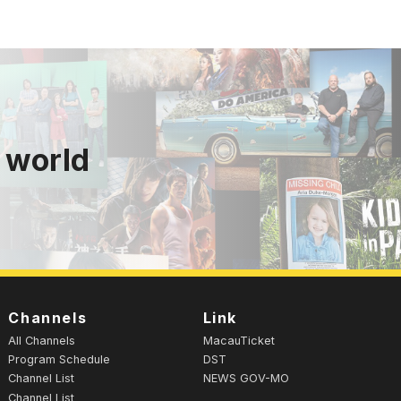
 world
Channels
Link
All Channels
MacauTicket
Program Schedule
DST
Channel List
NEWS GOV-MO
Channel List