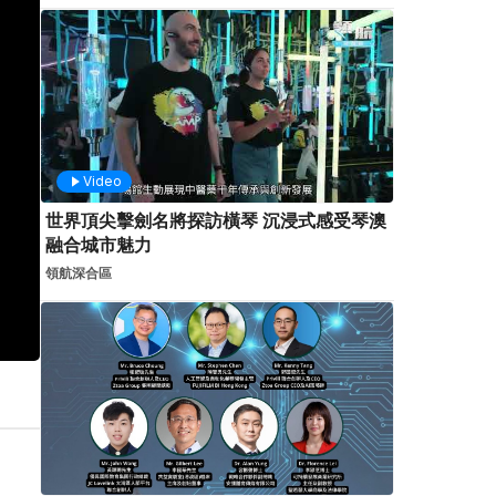
Video
世界頂尖擊劍名將探訪橫琴 沉浸式感受琴澳
融合城市魅力
領航深合區