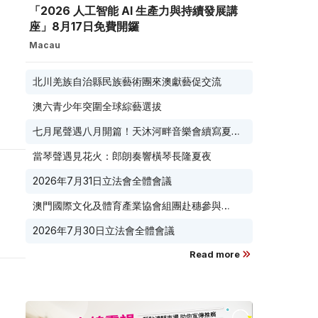
「2026 人工智能 AI 生產力與持續發展講
座」8月17日免費開鑼
Macau
北川羌族自治縣民族藝術團來澳獻藝促交流
澳六青少年突圍全球綜藝選拔
七月尾聲遇八月開篇！天沐河畔音樂會續寫夏夜
滾燙浪漫
當琴聲遇見花火：郎朗奏響橫琴長隆夏夜
2026年7月31日立法會全體會議
澳門國際文化及體育產業協會組團赴穗參與
2026 廣東優品展 搭建粵澳聯動橋樑助推粵品走
2026年7月30日立法會全體會議
向葡西語市場
Read more