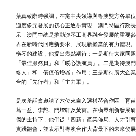
葉真致辭時强調，在黨中央領導與粵澳雙方各單位
適度多元發展的初心正逐步實現，澳門特區行政長
示，澳門中總是推動澳琴工商界融合發展的重要參
界在新時代回應新要求、展現新擔當的有力體現。
橫琴的建設，他提出幾點期待：一是期待大家同題
「最佳服務員」和「暖心護航員」。二是期待澳門
絡人」和「價值倍增器」作用；三是期待廣大企業
合的「先行者」和「主力軍」。
是次茶話會邀請了六位來自入選橫琴合作區「育苗
葛一益、李艷、門增軒及黃茵。在橫琴創新發展研
傑的主持下，他們從「四新」產業佈局、人才引育
實踐體會，並表示對粵澳合作大背景下的未來發展