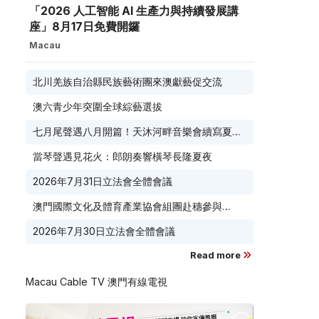
「2026 人工智能 AI 生產力與持續發展講
座」8月17日免費開鑼
Macau
北川羌族自治縣民族藝術團來澳獻藝促交流
澳六青少年突圍全球綜藝選拔
七月尾聲遇八月開篇！天沐河畔音樂會續寫夏夜
滾燙浪漫
當琴聲遇見花火：郎朗奏響橫琴長隆夏夜
2026年7月31日立法會全體會議
澳門國際文化及體育產業協會組團赴穗參與
2026 廣東優品展 搭建粵澳聯動橋樑助推粵品走
2026年7月30日立法會全體會議
向葡西語市場
Read more
Macau Cable TV 澳門有線電視