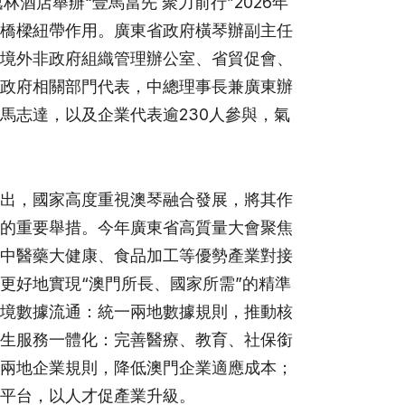
酒店舉辦“壹馬當先 聚力前行”2026年
橋樑紐帶作用。廣東省政府橫琴辦副主任
境外非政府組織管理辦公室、省貿促會、
政府相關部門代表，中總理事長兼廣東辦
馬志達，以及企業代表逾230人參與，氣
出，國家高度重視澳琴融合發展，將其作
的重要舉措。今年廣東省高質量大會聚焦
中醫藥大健康、食品加工等優勢產業對接
更好地實現“澳門所長、國家所需”的精準
境數據流通：統一兩地數據規則，推動核
生服務一體化：完善醫療、教育、社保銜
兩地企業規則，降低澳門企業適應成本；
平台，以人才促產業升級。