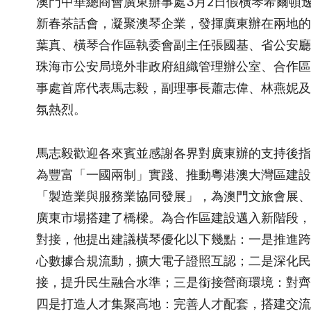
澳門中華總商會廣東辦事處3月2日假橫琴希爾頓逸林
新春茶話會，凝聚澳琴企業，發揮廣東辦在兩地的
葉真、橫琴合作區執委會副主任張國基、省公安廳
珠海市公安局境外非政府組織管理辦公室、合作區
事處首席代表馬志毅，副理事長蕭志偉、林燕妮及
氛熱烈。
馬志毅歡迎各來賓並感謝各界對廣東辦的支持後指
為豐富「一國兩制」實踐、推動粵港澳大灣區建設
「製造業與服務業協同發展」，為澳門文旅會展、
廣東市場搭建了橋樑。為合作區建設邁入新階段，
對接，他提出建議橫琴優化以下幾點：一是推進跨
心數據合規流動，擴大電子證照互認；二是深化民
接，提升民生融合水準；三是銜接營商環境：對齊
四是打造人才集聚高地：完善人才配套，搭建交流