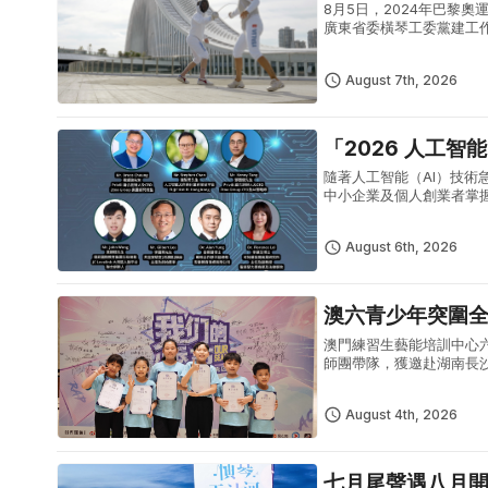
8月5日，2024年巴黎奧運女
廣東省委橫琴工委黨建工
點，實地感受橫琴粵澳深度
August 7th, 2026
「2026 人工智
隨著人工智能（AI）技術
中小企業及個人創業者掌握
「2026 人工智能 AI 生
August 6th, 2026
澳六青少年突圍
澳門練習生藝能培訓中心
師團帶隊，獲邀赴湖南長
體現澳門青少年出眾的藝
型青少年...
August 4th, 2026
七月尾聲遇八月