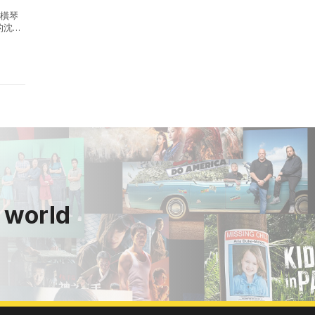
的橫琴
的沈浸
.
 world