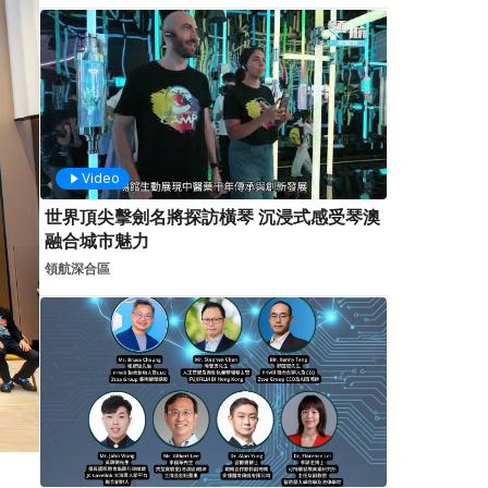
Video
世界頂尖擊劍名將探訪橫琴 沉浸式感受琴澳
融合城市魅力
領航深合區