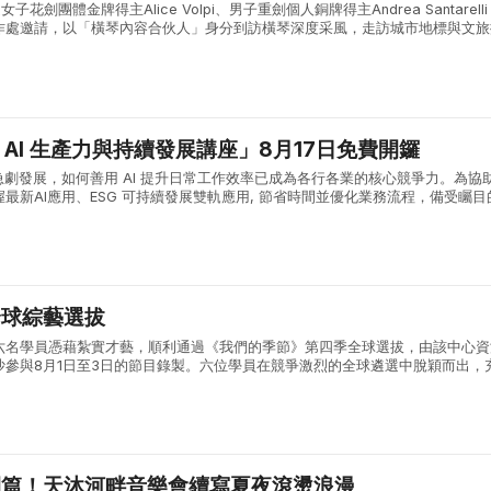
子花劍團體金牌得主Alice Volpi、男子重劍個人銅牌得主Andrea Santarell
作處邀請，以「橫琴內容合伙人」身分到訪橫琴深度采風，走訪城市地標與文旅
合作區的城市風貌與發展活力。 兩位奧運名將首先參觀了...
能 AI 生產力與持續發展講座」8月17日免費開鑼
急劇發展，如何善用 AI 提升日常工作效率已成為各行各業的核心競爭力。為協
最新AI應用、ESG 可持續發展雙軌應用, 節省時間並優化業務流程，備受矚目
產力與持續發展講座」將於 8月17日（星期一）下午 14:00 ...
全球綜藝選拔
六名學員憑藉紮實才藝，順利通過《我們的季節》第四季全球選拔，由該中心資
沙參與8月1日至3日的節目錄製。六位學員在競爭激烈的全球遴選中脫穎而出，
術素養與綜合能力。 《我們的季節》由內地權威主流媒體湖南廣播電視台打造
開篇！天沐河畔音樂會續寫夏夜滾燙浪漫