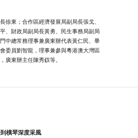
長徐東；合作區經濟發展局副局長張戈、
平、財政局副局長黃勇、民生事務局副局
門中總常務理事兼廣東辦代表黃仁民、畢
會委員劉智龍，理事兼參與粵港澳大灣區
，廣東辦主任陳秀釵等。
將到橫琴深度采風