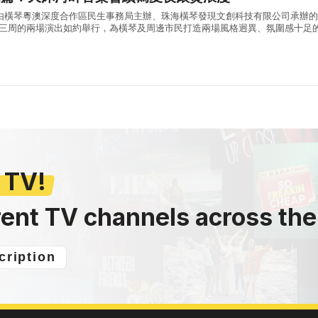
:30，由橫琴粵澳深度合作區民生事務局主辦、珠海橫琴發現文創科技有限公司承辦
會第三周的兩場演出如約舉行，為橫琴及周邊市民打造兩場風格迥異、氛圍感十足
日首場演出，漫天晚霞鋪滿天沐河上空，晚風褪去白日暑氣，送來屢屢清涼，輕..
 TV!
rent TV channels across the
cription