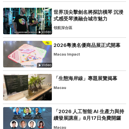
世界頂尖擊劍名將探訪橫琴 沉浸
式感受琴澳融合城市魅力
領航深合區
Video
2026粵澳名優商品展正式開幕
Macau Impact
Video
「生態海岸線」專題展覽揭幕
Macau
「2026 人工智能 AI 生產力與持
續發展講座」8月17日免費開鑼
Macau