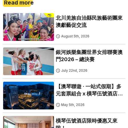
Read more
北川羌族自治縣民族藝術團來
澳獻藝促交流
August 5th, 2026
銀河娛樂集團世界女排聯賽澳
門2026 – 總決賽
July 22nd, 2026
【澳琴聯遊 · 一站式假期】多
元套票組合 x 橫琴伍號酒店｜
睇Show食玩瞓，一票搞掂！
May 5th, 2026
橫琴伍號酒店限時優惠又來
啦！