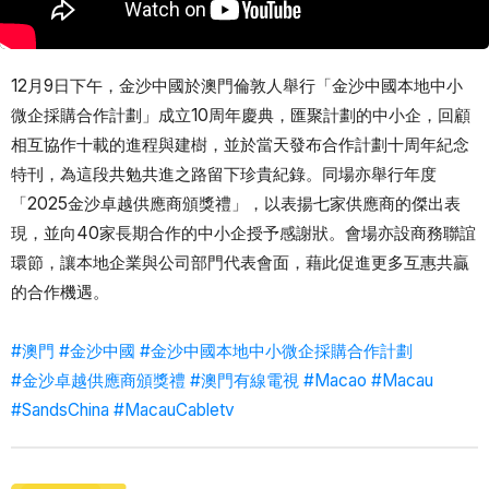
12月9日下午，金沙中國於澳門倫敦人舉行「金沙中國本地中小
微企採購合作計劃」成立10周年慶典，匯聚計劃的中小企，回顧
相互協作十載的進程與建樹，並於當天發布合作計劃十周年紀念
特刊，為這段共勉共進之路留下珍貴紀錄。同場亦舉行年度
「2025金沙卓越供應商頒獎禮」，以表揚七家供應商的傑出表
現，並向40家長期合作的中小企授予感謝狀。會場亦設商務聯誼
環節，讓本地企業與公司部門代表會面，藉此促進更多互惠共贏
的合作機遇。
#澳門
#金沙中國
#金沙中國本地中小微企採購合作計劃
#金沙卓越供應商頒獎禮
#澳門有線電視
#Macao
#Macau
#SandsChina
#MacauCabletv