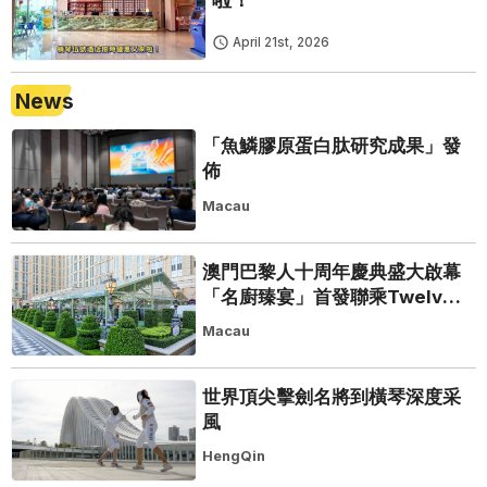
April 21st, 2026
News
「魚鱗膠原蛋白肽研究成果」發
佈
Macau
澳門巴黎人十周年慶典盛大啟幕
「名廚臻宴」首發聯乘Twelve
25演繹極致法式風雅
Macau
世界頂尖擊劍名將到橫琴深度采
風
HengQin