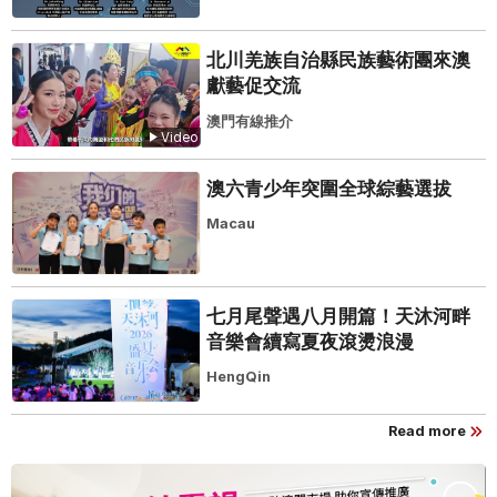
北川羌族自治縣民族藝術團來澳
獻藝促交流
澳門有線推介
Video
澳六青少年突圍全球綜藝選拔
Macau
七月尾聲遇八月開篇！天沐河畔
音樂會續寫夏夜滾燙浪漫
HengQin
Read more