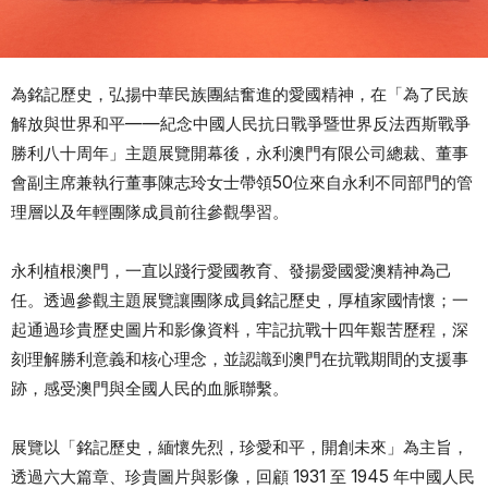
為銘記歷史，弘揚中華民族團結奮進的愛國精神，在「為了民族
解放與世界和平——紀念中國人民抗日戰爭暨世界反法西斯戰爭
勝利八十周年」主題展覽開幕後，永利澳門有限公司總裁、董事
會副主席兼執行董事陳志玲女士帶領50位來自永利不同部門的管
理層以及年輕團隊成員前往參觀學習。
永利植根澳門，一直以踐行愛國教育、發揚愛國愛澳精神為己
任。透過參觀主題展覽讓團隊成員銘記歷史，厚植家國情懷；一
起通過珍貴歷史圖片和影像資料，牢記抗戰十四年艱苦歷程，深
刻理解勝利意義和核心理念，並認識到澳門在抗戰期間的支援事
跡，感受澳門與全國人民的血脈聯繫。
展覽以「銘記歷史，緬懷先烈，珍愛和平，開創未來」為主旨，
透過六大篇章、珍貴圖片與影像，回顧 1931 至 1945 年中國人民