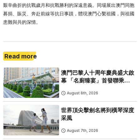
艱辛曲折的抗戰歲月和抗戰勝利的深遠意義。同場展出澳門同胞
募捐、賑災、奔赴前線等抗日事蹟，體現澳門心繫祖國，與祖國
患難與共的深情。
Read more
澳門巴黎人十周年慶典盛大啟
幕 「名廚臻宴」首發聯乘
Twelve 25演繹極致法式風雅
August 8th, 2026
世界頂尖擊劍名將到橫琴深度
采風
August 7th, 2026