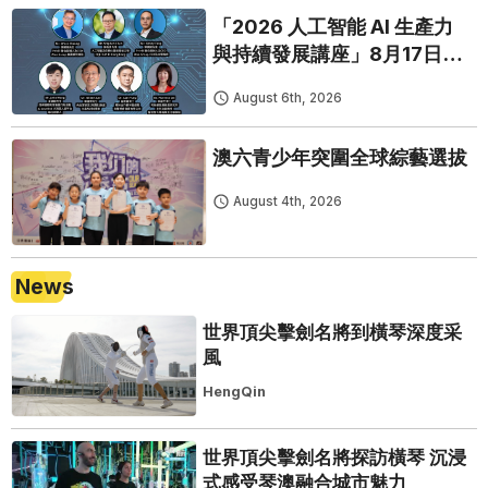
「2026 人工智能 AI 生產力
與持續發展講座」8月17日免
費開鑼
August 6th, 2026
澳六青少年突圍全球綜藝選拔
August 4th, 2026
News
世界頂尖擊劍名將到橫琴深度采
風
HengQin
世界頂尖擊劍名將探訪橫琴 沉浸
式感受琴澳融合城市魅力