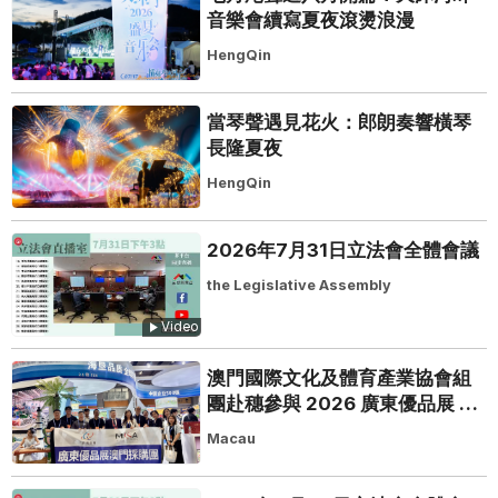
音樂會續寫夏夜滾燙浪漫
HengQin
當琴聲遇見花火：郎朗奏響橫琴
長隆夏夜
HengQin
2026年7月31日立法會全體會議
the Legislative Assembly
Video
澳門國際文化及體育產業協會組
團赴穗參與 2026 廣東優品展 搭
建粵澳聯動橋樑助推粵品走向葡
Macau
西語市場