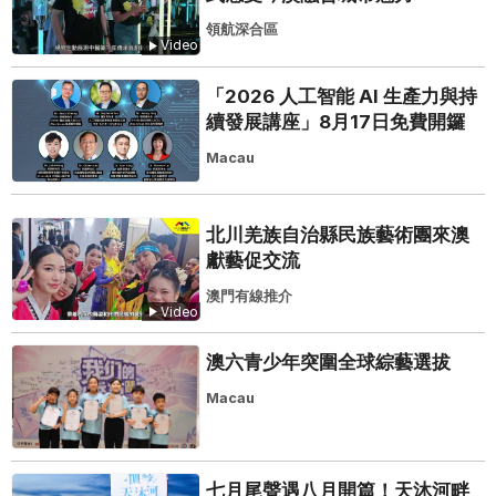
領航深合區
Video
「2026 人工智能 AI 生產力與持
續發展講座」8月17日免費開鑼
Macau
北川羌族自治縣民族藝術團來澳
獻藝促交流
澳門有線推介
Video
澳六青少年突圍全球綜藝選拔
Macau
七月尾聲遇八月開篇！天沐河畔