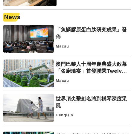
News
「魚鱗膠原蛋白肽研究成果」發
佈
Macau
澳門巴黎人十周年慶典盛大啟幕
「名廚臻宴」首發聯乘Twelve
25演繹極致法式風雅
Macau
世界頂尖擊劍名將到橫琴深度采
風
HengQin