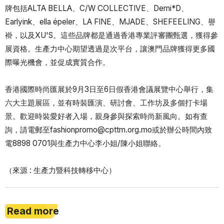
牌包括ALTA BELLA、C/W COLLECTIVE、Demi*D、
Earlyink、ella épeler、LA FINE、MJADE、SHEFEELING、譽
褂，以及XU'S。這些品牌都是通過香港專業評審團甄選，獲得參
展資格。生產力中心期望透過是次平台，讓澳門品牌獲得更多國
際曝光機會，並促成實質合作。
香港國際時尚匯展於9月3日至6日假香港會議展覽中心舉行，集
六大主題展區，並有時裝匯演、研討會、工作坊及多個打卡場
景。歡迎時裝愛好者入場，親身參與探索時尚新風向。如有查
詢，請電郵至fashionpromo@cpttm.org.mo或於辦公時間內致
電8898 0701與生產力中心李小姐/陳小姐聯絡。
（來源 : 生產力暨科技轉移中心）
Read more