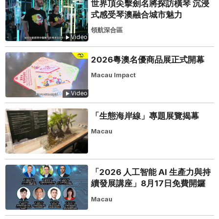
世界頂尖擊劍名將探訪橫琴 沉浸
式感受琴澳融合城市魅力
領航深合區
Video
2026粵澳名優商品展正式開幕
Macau Impact
Video
「生態海岸線」專題展覽揭幕
Macau
「2026 人工智能 AI 生產力與持
續發展講座」8月17日免費開鑼
Macau