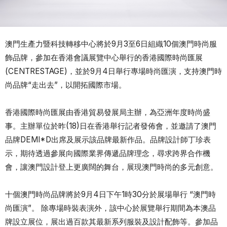
澳門生產力暨科技轉移中心將於9月3至6日組織10個澳門時尚服
飾品牌，參加在香港會議展覽中心舉行的香港國際時尚匯展
(CENTRESTAGE)，並於9月4日舉行專場時尚匯演，支持澳門時
尚品牌“走出去”，以開拓國際市場。
香港國際時尚匯展由香港貿易發展局主辦，為亞洲年度時尚盛
事。主辦單位於昨(18)日在香港舉行記者發佈會，並邀請了澳門
品牌DEMI*D出席及展示該品牌最新作品。品牌設計師丁珍表
示，期待透過參展向國際業界傳遞品牌理念，尋求跨界合作機
會，讓澳門設計登上更廣闊的舞台，展現澳門時尚的多元創意。
十個澳門時尚品牌將於9月4日下午1時30分於展場舉行 “澳門時
尚匯演”。 除專場時裝表演外，該中心於展覽舉行期間為本澳品
牌設立展位，展出過百款其最新系列服裝及設計配飾等。參加品