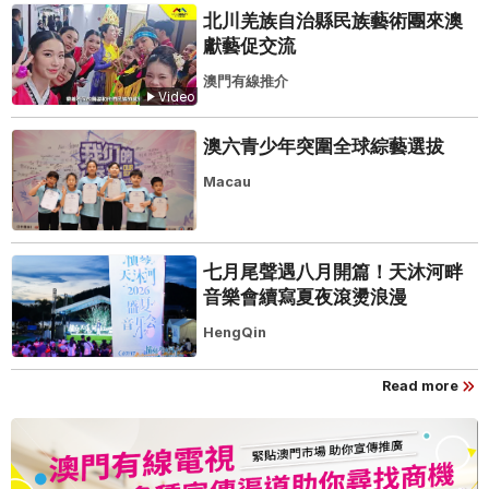
北川羌族自治縣民族藝術團來澳
獻藝促交流
澳門有線推介
Video
澳六青少年突圍全球綜藝選拔
Macau
七月尾聲遇八月開篇！天沐河畔
音樂會續寫夏夜滾燙浪漫
HengQin
Read more