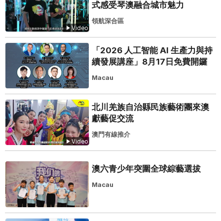
式感受琴澳融合城市魅力
領航深合區
Video
「2026 人工智能 AI 生產力與持
續發展講座」8月17日免費開鑼
Macau
北川羌族自治縣民族藝術團來澳
獻藝促交流
澳門有線推介
Video
澳六青少年突圍全球綜藝選拔
Macau