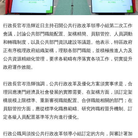
行政長官岑浩輝近日主持召開公共行政改革領導小組第二次工作
會議，討論公共部門職能配置、架構精簡、員額管控、人員調動
和轉職制度，以及公共部門資訊建設等議題。他表示，特區政府
正有序梳理政府組織架構，理順各部門職能，並積極推進人力及
公共資源精細化管理，要求各範疇有序落實各項工作，切實提升
政府運作效能。
行政長官岑浩輝強調，公共行政改革及優化方案須實事求是，合
理回應澳門經濟及社會發展的實際需要。在架構方面，須訂定架
構規模上限標準、重新審視職能配置、合併職能相關的部門；在
員額管控方面，應從標準化職務範疇、研究跨職程晉升機制、訂
定各級人員配置基準等方向進行優化。
行政公職局須按公共行政改革領導小組訂定的方向，與審計署加