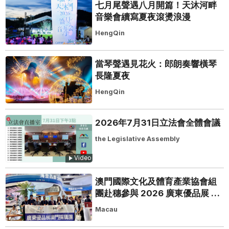
七月尾聲遇八月開篇！天沐河畔
音樂會續寫夏夜滾燙浪漫
HengQin
當琴聲遇見花火：郎朗奏響橫琴
長隆夏夜
HengQin
2026年7月31日立法會全體會議
the Legislative Assembly
Video
澳門國際文化及體育產業協會組
團赴穗參與 2026 廣東優品展 搭
建粵澳聯動橋樑助推粵品走向葡
Macau
西語市場