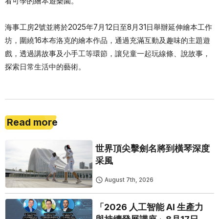
看可學的繪本遊樂園。
海事工房2號並將於2025年7月12日至8月31日舉辦延伸繪本工作
坊，圍繞16本布洛克的繪本作品，通過充滿互動及趣味的主題遊
戲，透過講故事及小手工等環節，讓兒童一起玩線條、說故事，
探索日常生活中的藝術。
Read more
世界頂尖擊劍名將到橫琴深度
采風
August 7th, 2026
「2026 人工智能 AI 生產力
與持續發展講座」8月17日免