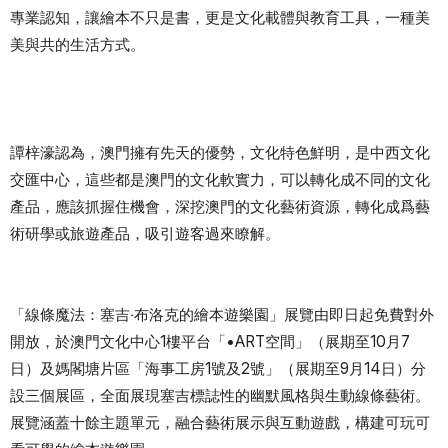
專業認知，讓繪本不只是書，更是文化載體與教育工具，一種美
美與共的生活方式。
譚梓濠認為，澳門擁有先天的優勢，文化特色鮮明，是中西文化
交匯中心，這些都是澳門的文化軟實力，可以轉化成不同的文化
產品，應該抓握住機會，深挖澳門的文化藝術資源，轉化成爲藝
術研學或旅遊產品，吸引遊客過來瞭解。
「線條魔法：塞吉‧布洛克的繪本遊樂園」展覽由即日起免費對外
開放，於澳門文化中心1樓平台「•ART空間」（展期至10月7
日）及媽閣塘片區「海事工房1號及2號」（展期至9月14日）分
設三個展區，全面展現塞吉標誌性的幽默風格與生動線條藝術。
展覽涵蓋十餘主題單元，融合藝術展示與互動遊戲，構建可玩可