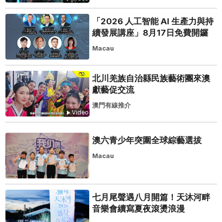
「2026 人工智能 AI 生產力與持
續發展講座」8月17日免費開鑼
Macau
北川羌族自治縣民族藝術團來澳
獻藝促交流
澳門有線推介
Video
澳六青少年突圍全球綜藝選拔
Macau
七月尾聲遇八月開篇！天沐河畔
音樂會續寫夏夜滾燙浪漫