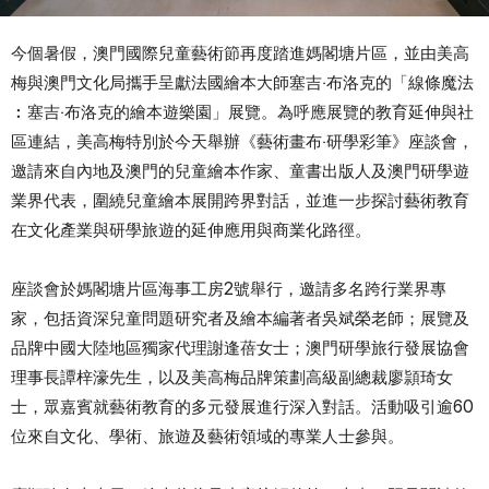
今個暑假，澳門國際兒童藝術節再度踏進媽閣塘片區，並由美高
梅與澳門文化局攜手呈獻法國繪本大師塞吉‧布洛克的「線條魔法
︰塞吉‧布洛克的繪本遊樂園」展覽。為呼應展覽的教育延伸與社
區連結，美高梅特別於今天舉辦《藝術畫布‧研學彩筆》座談會，
邀請來自內地及澳門的兒童繪本作家、童書出版人及澳門研學遊
業界代表，圍繞兒童繪本展開跨界對話，並進一步探討藝術教育
在文化產業與研學旅遊的延伸應用與商業化路徑。
座談會於媽閣塘片區海事工房2號舉行，邀請多名跨行業界專
家，包括資深兒童問題研究者及繪本編著者吳斌榮老師；展覽及
品牌中國大陸地區獨家代理謝逢蓓女士；澳門研學旅行發展協會
理事長譚梓濠先生，以及美高梅品牌策劃高級副總裁廖頴琦女
士，眾嘉賓就藝術教育的多元發展進行深入對話。活動吸引逾60
位來自文化、學術、旅遊及藝術領域的專業人士參與。