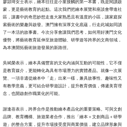
廖頴琦女士表示，繪本往往是小童接觸的第一本書，既是閱讀啟
蒙，更是藝術教育的起點。這次我們把繪本展覽和座談會帶進社
區，讓書中的奇思妙想走進大家熟悉且有溫度的小區，讓家庭探
索藝術的樂趣與啟發。澳門擁有深厚文化底蘊，行走此城如同讀
了一本活的故事書。今次分享會讓我們思考，如何用好澳門文化
優勢，將藝術教育延伸至旅遊體驗、研學遊等跨界的文商領域，
為本澳開拓藝術旅遊發展的新路徑。
吳斌榮表示，繪本具備豐富的文化內涵與互動的可能性，它不僅
是教育媒介，更能轉化為具有市場潛力的實體產品。就像一次展
覽、一項非遺從繪本中「走」出來一樣，兼具故事性、趣味性又
有教學意義，更可結合研學遊設計，提升教育價值，傳遞美育理
念，也開啟創作職業化的可能。
謝逢蓓表示，跨界合作是推動繪本產品化的重要策略。可與文創
品牌、教育機構、旅遊業者合作，推出「繪本＋文創商品＋研學
遊」的整合方案，提升市場接受度與商業價值，建立品牌形象與