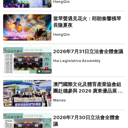
HengQin
當琴聲遇見花火：郎朗奏響橫琴
長隆夏夜
HengQin
2026年7月31日立法會全體會議
the Legislative Assembly
Video
澳門國際文化及體育產業協會組
團赴穗參與 2026 廣東優品展 搭
建粵澳聯動橋樑助推粵品走向葡
Macau
西語市場
2026年7月30日立法會全體會
議