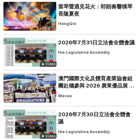
當琴聲遇見花火：郎朗奏響橫琴
長隆夏夜
HengQin
2026年7月31日立法會全體會議
the Legislative Assembly
Video
澳門國際文化及體育產業協會組
團赴穗參與 2026 廣東優品展 搭
建粵澳聯動橋樑助推粵品走向葡
Macau
西語市場
2026年7月30日立法會全體會
議
the Legislative Assembly
Video