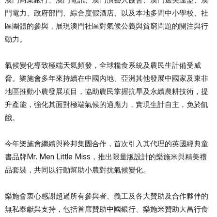
門電力、政府部門、綜合度假酒店、以及本地多間中小學校、社
區團體的參與，展現澳門社區對氣候公義與貧窮問題的關注與行
動力。
氣候變化導致極端天氣頻發，全球糧食系統及農民生計備受威
脅。樂施會多年來持續在中國內地、亞洲其他發展中國家及東非
地區推動小農發展項目，協助農民掌握抗旱及永續農耕技術，提
升產能，強化其面對極端氣候的適應力，實現生計自主，免於飢
餓。
今年樂施會繼續與羚邦集團合作，首次引入其代理的英國經典童
書品牌Mr. Men Little Miss，推出限量版設計的樂施米與精美禮
品套裝，共同以行動幫助小農對抗氣候變化。
樂施會衷心感謝超過所有參與者、義工及各大贊助及合作夥伴的
無私奉獻與支持，包括首席贊助中國銀行、樂施米贊助大昌行食