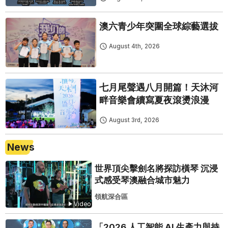
澳六青少年突圍全球綜藝選拔
August 4th, 2026
七月尾聲遇八月開篇！天沐河
畔音樂會續寫夏夜滾燙浪漫
August 3rd, 2026
News
世界頂尖擊劍名將探訪橫琴 沉浸
式感受琴澳融合城市魅力
領航深合區
Video
「2026 人工智能 AI 生產力與持