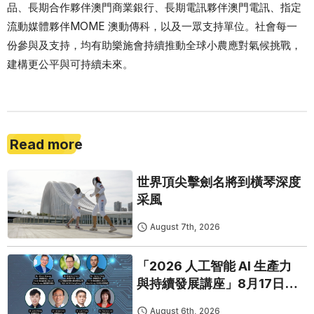
品、長期合作夥伴澳門商業銀行、長期電訊夥伴澳門電訊、指定
流動媒體夥伴MOME 澳動傳科，以及一眾支持單位。社會每一
份參與及支持，均有助樂施會持續推動全球小農應對氣候挑戰，
建構更公平與可持續未來。
Read more
世界頂尖擊劍名將到橫琴深度
采風
August 7th, 2026
「2026 人工智能 AI 生產力
與持續發展講座」8月17日免
費開鑼
August 6th, 2026