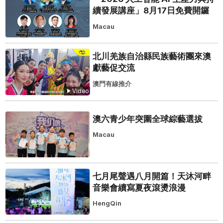
續發展講座」8月17日免費開鑼
Macau
北川羌族自治縣民族藝術團來澳
獻藝促交流
澳門有線推介
Video
澳六青少年突圍全球綜藝選拔
Macau
七月尾聲遇八月開篇！天沐河畔
音樂會續寫夏夜滾燙浪漫
HengQin