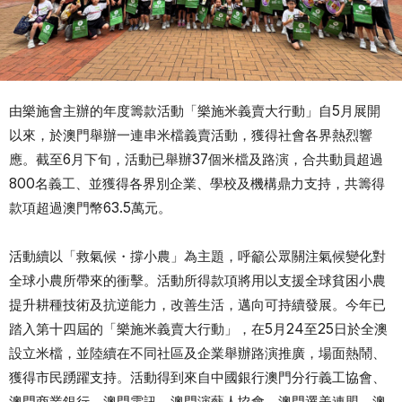
由樂施會主辦的年度籌款活動「樂施米義賣大行動」自5月展開
以來，於澳門舉辦一連串米檔義賣活動，獲得社會各界熱烈響
應。截至6月下旬，活動已舉辦37個米檔及路演，合共動員超過
800名義工、並獲得各界別企業、學校及機構鼎力支持，共籌得
款項超過澳門幣63.5萬元。
活動續以「救氣候・撐小農」為主題，呼籲公眾關注氣候變化對
全球小農所帶來的衝擊。活動所得款項將用以支援全球貧困小農
提升耕種技術及抗逆能力，改善生活，邁向可持續發展。今年已
踏入第十四屆的「樂施米義賣大行動」，在5月24至25日於全澳
設立米檔，並陸續在不同社區及企業舉辦路演推廣，場面熱鬧、
獲得市民踴躍支持。活動得到來自中國銀行澳門分行義工協會、
澳門商業銀行、澳門電訊、澳門演藝人協會、澳門選美連盟、澳