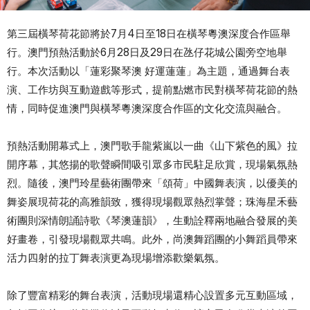
第三屆橫琴荷花節將於7月4日至18日在橫琴粵澳深度合作區舉
行。澳門預熱活動於6月28日及29日在氹仔花城公園旁空地舉
行。本次活動以「蓮彩聚琴澳 好運蓮蓮」為主題，通過舞台表
演、工作坊與互動遊戲等形式，提前點燃市民對橫琴荷花節的熱
情，同時促進澳門與橫琴粵澳深度合作區的文化交流與融合。
預熱活動開幕式上，澳門歌手龍紫嵐以一曲《山下紫色的風》拉
開序幕，其悠揚的歌聲瞬間吸引眾多市民駐足欣賞，現場氣氛熱
烈。隨後，澳門玲星藝術團帶來「頌荷」中國舞表演，以優美的
舞姿展現荷花的高雅韻致，獲得現場觀眾熱烈掌聲；珠海星禾藝
術團則深情朗誦詩歌《琴澳蓮韻》，生動詮釋兩地融合發展的美
好畫卷，引發現場觀眾共鳴。此外，尚澳舞蹈團的小舞蹈員帶來
活力四射的拉丁舞表演更為現場增添歡樂氣氛。
除了豐富精彩的舞台表演，活動現場還精心設置多元互動區域，