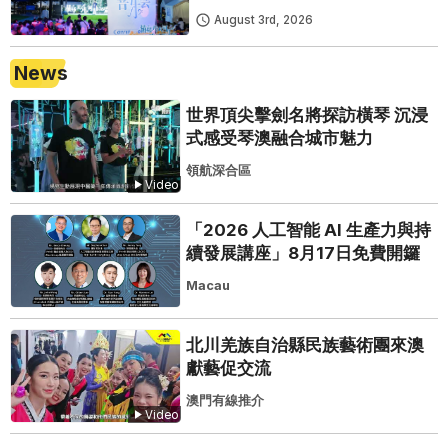
August 3rd, 2026
News
世界頂尖擊劍名將探訪橫琴 沉浸
式感受琴澳融合城市魅力
領航深合區
Video
「2026 人工智能 AI 生產力與持
續發展講座」8月17日免費開鑼
Macau
北川羌族自治縣民族藝術團來澳
獻藝促交流
澳門有線推介
Video