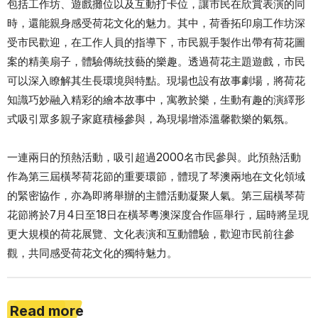
包括工作坊、遊戲攤位以及互動打卡位，讓市民在欣賞表演的同
時，還能親身感受荷花文化的魅力。其中，荷香拓印扇工作坊深
受市民歡迎，在工作人員的指導下，市民親手製作出帶有荷花圖
案的精美扇子，體驗傳統技藝的樂趣。透過荷花主題遊戲，市民
可以深入瞭解其生長環境與特點。現場也設有故事劇場，將荷花
知識巧妙融入精彩的繪本故事中，寓教於樂，生動有趣的演繹形
式吸引眾多親子家庭積極參與，為現場增添溫馨歡樂的氣氛。
一連兩日的預熱活動，吸引超過2000名市民參與。此預熱活動
作為第三屆橫琴荷花節的重要環節，體現了琴澳兩地在文化領域
的緊密協作，亦為即將舉辦的主體活動凝聚人氣。第三屆橫琴荷
花節將於7月4日至18日在橫琴粵澳深度合作區舉行，屆時將呈現
更大規模的荷花展覽、文化表演和互動體驗，歡迎市民前往參
觀，共同感受荷花文化的獨特魅力。
Read more