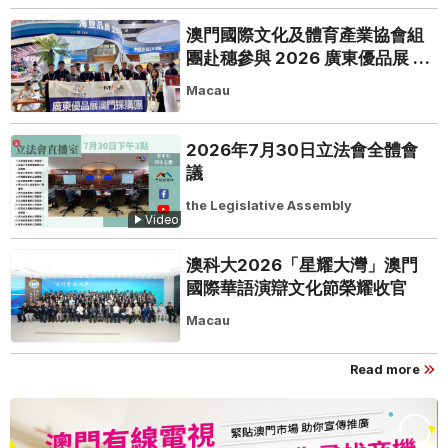
澳門國際文化及體育產業協會組
團赴穗參與 2026 廣東優品展 搭
建粵澳聯動橋樑助推粵品走向葡
Macau
西語市場
2026年7月30日立法會全體會
議
the Legislative Assembly
Video
澳科大2026「星耀大灣」澳門
國際華語演辯文化節榮耀收官
Macau
Read more