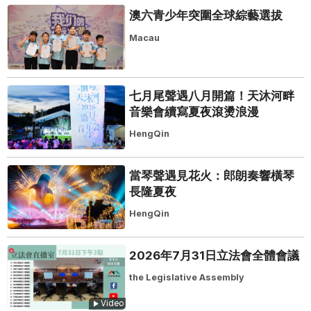
澳六青少年突圍全球綜藝選拔
Macau
七月尾聲遇八月開篇！天沐河畔
音樂會續寫夏夜滾燙浪漫
HengQin
當琴聲遇見花火：郎朗奏響橫琴
長隆夏夜
HengQin
2026年7月31日立法會全體會議
the Legislative Assembly
Video