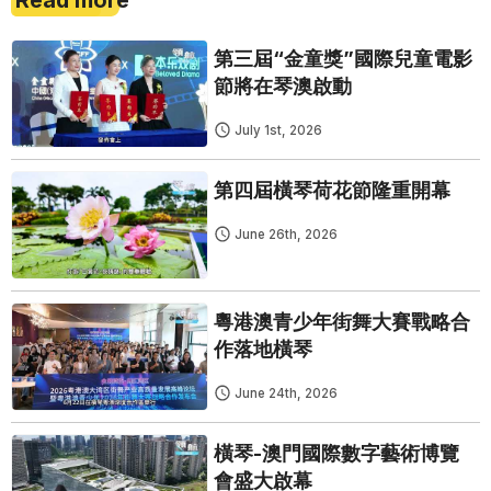
Read more
第三屆“金童獎”國際兒童電影
節將在琴澳啟動
July 1st, 2026
第四屆橫琴荷花節隆重開幕
June 26th, 2026
粵港澳青少年街舞大賽戰略合
作落地橫琴
June 24th, 2026
橫琴-澳門國際數字藝術博覽
會盛大啟幕