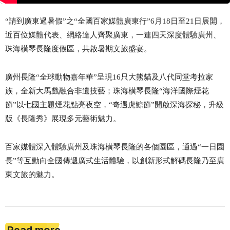
“請到廣東過暑假”之“全國百家媒體廣東行”6月18日至21日
展開
，
近百
位
媒體代表
、
網絡
達人齊聚廣東
，
一連四天
深度體驗廣州、
珠海
橫琴
長隆度假區，共啟暑期文旅盛宴。
廣州長隆
“全球動物嘉年華”呈現16只大熊貓及八代同堂考拉家
族，全新大馬戲融合非遺技藝；珠海橫琴長隆“海洋國際煙花
節”以七國主題煙花點亮夜空，“奇遇虎鯨節”開啟深海探秘，升級
版《長隆秀》展現多元藝術魅力。
百家媒體深入體驗廣州及珠海橫琴長隆的各個園區，通過
“一日園
長”等互動向全國傳遞廣式生活體驗，以創新形式解碼長隆乃至廣
東文旅的魅力。