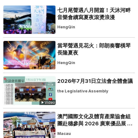
七月尾聲遇八月開篇！天沐河畔
音樂會續寫夏夜滾燙浪漫
HengQin
當琴聲遇見花火：郎朗奏響橫琴
長隆夏夜
HengQin
2026年7月31日立法會全體會議
the Legislative Assembly
Video
澳門國際文化及體育產業協會組
團赴穗參與 2026 廣東優品展 搭
建粵澳聯動橋樑助推粵品走向葡
Macau
西語市場