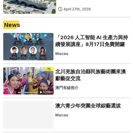
April 27th, 2026
News
「2026 人工智能 AI 生產力與持
續發展講座」8月17日免費開鑼
Macau
北川羌族自治縣民族藝術團來澳
獻藝促交流
澳門有線推介
Video
澳六青少年突圍全球綜藝選拔
Macau