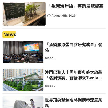
「生態海岸線」專題展覽揭幕
August 6th, 2026
News
「魚鱗膠原蛋白肽研究成果」發
佈
Macau
澳門巴黎人十周年慶典盛大啟幕
「名廚臻宴」首發聯乘Twelve
25演繹極致法式風雅
Macau
世界頂尖擊劍名將到橫琴深度采
風