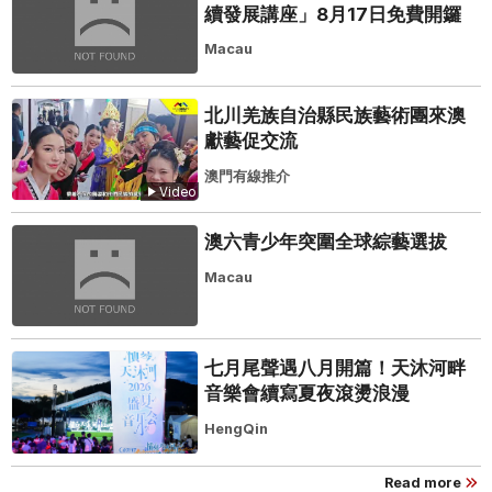
續發展講座」8月17日免費開鑼
Macau
北川羌族自治縣民族藝術團來澳
獻藝促交流
澳門有線推介
Video
澳六青少年突圍全球綜藝選拔
Macau
七月尾聲遇八月開篇！天沐河畔
音樂會續寫夏夜滾燙浪漫
HengQin
Read more