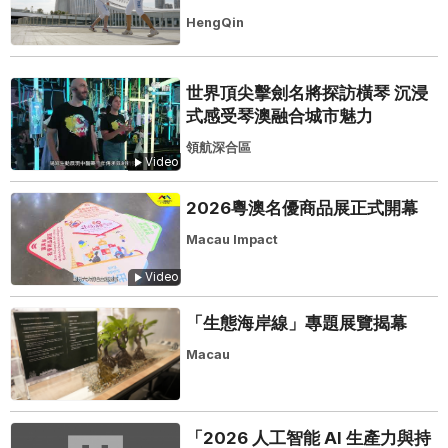
HengQin
世界頂尖擊劍名將探訪橫琴 沉浸
式感受琴澳融合城市魅力
領航深合區
Video
2026粵澳名優商品展正式開幕
Macau Impact
Video
「生態海岸線」專題展覽揭幕
Macau
「2026 人工智能 AI 生產力與持