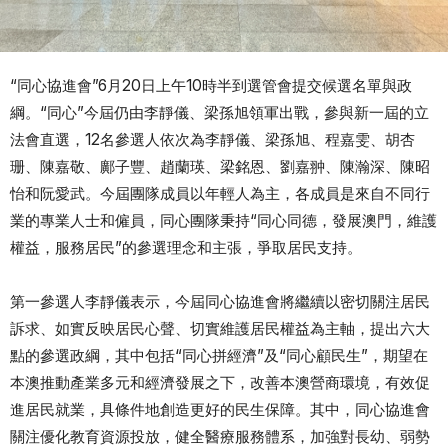
“同心協進會”6月20日上午10時半到選管會提交候選名單與政
綱。“同心”今屆仍由李靜儀、梁孫旭領軍出戰，參與新一屆的立
法會直選，12名參選人依次為李靜儀、梁孫旭、程嘉雯、胡杏
珊、陳嘉敬、鄺子豐、趙蘭瑛、梁銘恩、劉嘉翀、陳瀚深、陳昭
怡和阮愛武。今屆團隊成員以年輕人為主，各成員是來自不同行
業的專業人士和僱員，同心團隊秉持“同心同德，發展澳門，維護
權益，服務居民”的參選理念和主張，爭取居民支持。
第一參選人李靜儀表示，今屆同心協進會將繼續以密切關注居民
訴求、如實反映居民心聲、切實維護居民權益為主軸，提出六大
點的參選政綱，其中包括“同心拼經濟”及“同心顧民生”，期望在
本澳推動產業多元和經濟發展之下，改善本澳營商環境，有效促
進居民就業，具條件地創造更好的民生保障。其中，同心協進會
關注優化教育資源投放，健全醫療服務體系，加強對長幼、弱勢