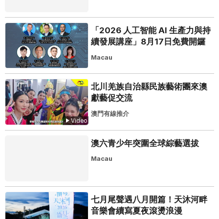
「2026 人工智能 AI 生產力與持
續發展講座」8月17日免費開鑼
Macau
北川羌族自治縣民族藝術團來澳
獻藝促交流
澳門有線推介
Video
澳六青少年突圍全球綜藝選拔
Macau
七月尾聲遇八月開篇！天沐河畔
音樂會續寫夏夜滾燙浪漫