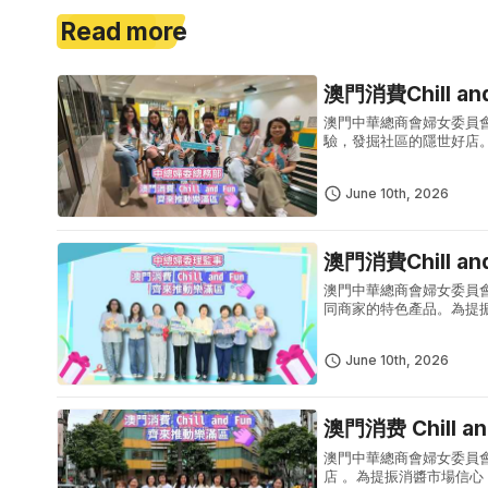
Read more
澳門消費Chill a
澳門中華總商會婦女委員
驗，發掘社區的隱世好店
賞」大型促消費活動，活
單筆實付滿5...
June 10th, 2026
澳門消費Chill a
澳門中華總商會婦女委員
同商家的特色產品。為提
促消費活動，活動期間每
滿50澳...
June 10th, 2026
澳門消费 Chill 
澳門中華總商會婦女委員
店 。為提振消醬市場信心