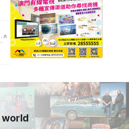
元，
，共
全澳可
 world