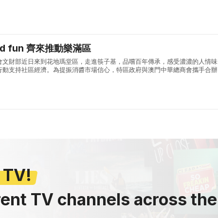
，消醬者透過承辦單位電子錢包在全澳可核銷電子優惠的商戶單筆付滿50 澳門
and fun 齊來推動樂滿區
會文財部近日來到花地瑪堂區，走進筷子基，品嚐百年傳承，感受濃濃的人情味
行動支持社區經濟。為提振消醬市場信心，特區政府與澳門中華總商會攜手合辦
賞」大型促消费活動，活動期間每逢週一至週四，消醬者透過承辦單位電子錢包在
 TV!
rent TV channels across the