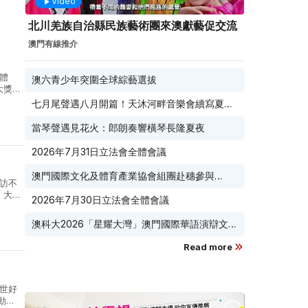
Video
北川羌族自治縣民族藝術團來澳獻藝促交流
澳門有線推介
體
澳六青少年突圍全球綜藝選拔
大獎
商戶
七月尾聲遇八月開篇！天沐河畔音樂會續寫夏夜
滾燙浪漫
當琴聲遇見花火：郎朗奏響橫琴長隆夏夜
2026年7月31日立法會全體會議
澳門國際文化及體育產業協會組團赴穗參與
訪不
2026 廣東優品展 搭建粵澳聯動橋樑助推粵品走
」大型
2026年7月30日立法會全體會議
向葡西語市場
實付
澳科大2026「星耀大灣」澳門國際華語演辯文化
節榮耀收官
Read more
世好
動，