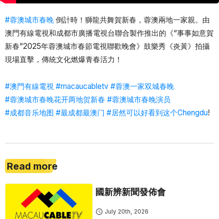
#蓉澳城市春晚
倒計時！獅龍共舞賀新春，蓉澳兩地一家親。由
澳門有線電視和成都市廣播電視台聯合製作推出的《“事事如意賀
新春”2025年蓉澳城市春節電視聯歡晚會》鼓樂秀《炎黃》拍攝
現場直擊，傳統文化燃爆青春活力！
#澳門有線電視
#macaucabletv
#蓉澳一家双城春晚
#蓉澳城市春晚花开两地贺新春
#蓉澳城市春晚演员
#成都音乐地图
#最成都最澳门
#居然可以好看到这个Chengdu
!
Read more
國新辨新聞發佈會
July 20th, 2026