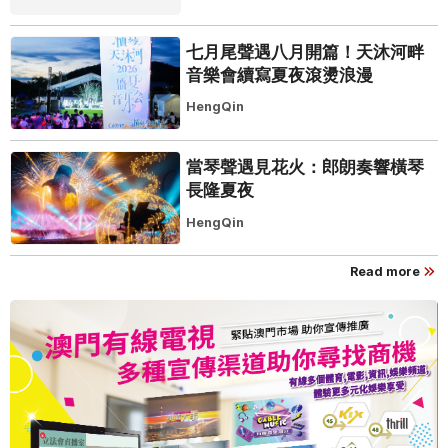
七月尾聲遇八月開篇！天沐河畔
音樂會續寫夏夜滾燙浪漫
HengQin
當琴聲遇見花火：郎朗奏響橫琴
長隆夏夜
HengQin
Read more