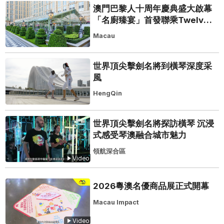
澳門巴黎人十周年慶典盛大啟幕
「名廚臻宴」首發聯乘Twelve
25演繹極致法式風雅
Macau
世界頂尖擊劍名將到橫琴深度采
風
HengQin
世界頂尖擊劍名將探訪橫琴 沉浸
式感受琴澳融合城市魅力
領航深合區
Video
2026粵澳名優商品展正式開幕
Macau Impact
Video