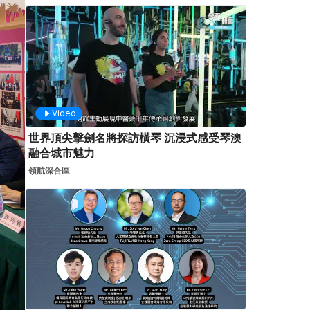
Video
世界頂尖擊劍名將探訪橫琴 沉浸式感受琴澳
融合城市魅力
領航深合區