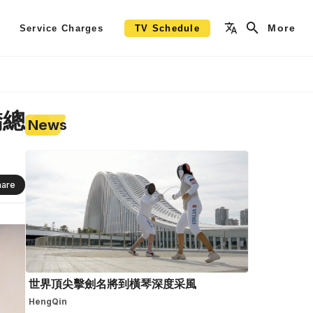
More
Service Charges
TV Schedule
僑總
News
hare
世界頂尖擊劍名將到橫琴深度采風
HengQin