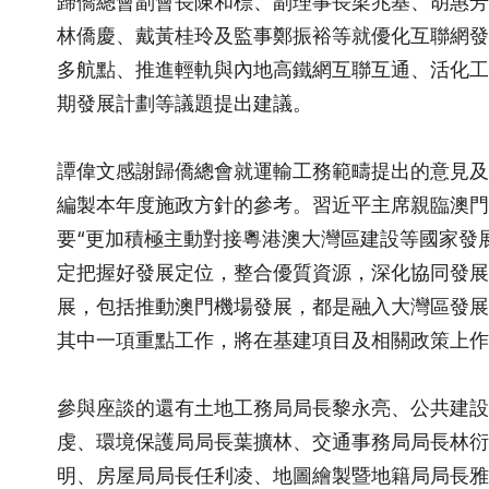
歸僑總會副會長陳和標、副理事長梁兆基、胡惠芳
林僑慶、戴黃桂玲及監事鄭振裕等就優化互聯網發
多航點、推進輕軌與內地高鐵網互聯互通、活化工
期發展計劃等議題提出建議。
譚偉文感謝歸僑總會就運輸工務範疇提出的意見及
編製本年度施政方針的參考。習近平主席親臨澳門
要“更加積極主動對接粵港澳大灣區建設等國家發展
定把握好發展定位，整合優質資源，深化協同發展
展，包括推動澳門機場發展，都是融入大灣區發展
其中一項重點工作，將在基建項目及相關政策上作
參與座談的還有土地工務局局長黎永亮、公共建設
虔、環境保護局局長葉擴林、交通事務局局長林衍
明、房屋局局長任利凌、地圖繪製暨地籍局局長雅