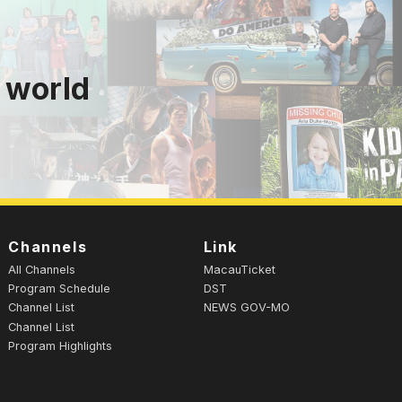
 world
Channels
Link
All Channels
MacauTicket
Program Schedule
DST
Channel List
NEWS GOV-MO
Channel List
Program Highlights