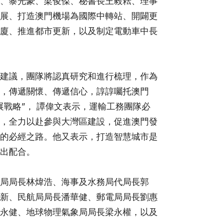
、黎光豪、梁俊傑、秘書長王毅耘、理事
展、打造澳門機場為國際中轉站、開闢更
廈、推進都市更新，以及制定電動車中長
建議，團隊將認真研究和進行梳理，作為
，傳遞關懷、傳遞信心，諄諄囑托澳門
戰略”， 譚偉文表示，運輸工務團隊必
，全力以赴參與大灣區建設，促進澳門發
的必經之路。他又表示，打造智慧城市是
出配合。
局局長林煒浩、海事及水務局代局長郭
新、民航局局長潘華健、郵電局局長劉惠
永健、地球物理氣象局局長梁永權，以及