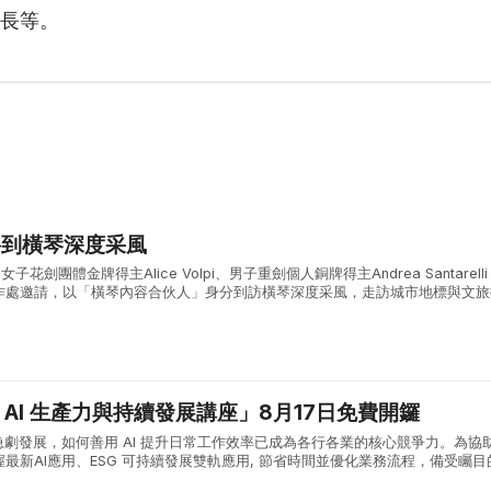
長等。
將到橫琴深度采風
子花劍團體金牌得主Alice Volpi、男子重劍個人銅牌得主Andrea Santarell
作處邀請，以「橫琴內容合伙人」身分到訪橫琴深度采風，走訪城市地標與文旅
合作區的城市風貌與發展活力。 兩位奧運名將首先參觀了...
能 AI 生產力與持續發展講座」8月17日免費開鑼
急劇發展，如何善用 AI 提升日常工作效率已成為各行各業的核心競爭力。為協
最新AI應用、ESG 可持續發展雙軌應用, 節省時間並優化業務流程，備受矚目
產力與持續發展講座」將於 8月17日（星期一）下午 14:00 ...