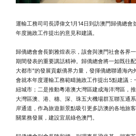
運輸工務司司長譚偉文1月14日到訪澳門歸僑總
年度施政工作提出的意見和建議。
歸僑總會會長劉雅煌表示，該會與澳門社會各界一
期間發表的重要講話精神。歸僑總會將一如既往配
大都市”的發展貢獻僑界力量，發揮僑總聯通海內
會就本年度運輸工務範疇施政工作提出5點建議：
紐城市；二是推動粵港澳大灣區建成海洋灣區，推
大灣區澳、港、穗、深、珠五大機場群互聯互通系
岸通道，作為旅遊新景點吸引更多訪澳的各地旅客
關業務發展，建設宜居綠色澳門。