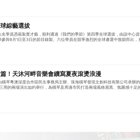
全球綜藝選拔
六名學員憑藉紮實才藝，順利通過《我們的季節》第四季全球選拔，由該中心資
沙參與8月1日至3日的節目錄製。六位學員在競爭激烈的全球遴選中脫穎而出，
術素養與綜合能力。 《我們的季節》由內地權威主流媒體湖南廣播電視台打造
開篇！天沐河畔音樂會續寫夏夜滾燙浪漫
:30，由橫琴粵澳深度合作區民生事務局主辦、珠海橫琴發現文創科技有限公司承辦
會第三周的兩場演出如約舉行，為橫琴及周邊市民打造兩場風格迥異、氛圍感十足
日首場演出，漫天晚霞鋪滿天沐河上空，晚風褪去白日暑氣，送來屢屢清涼，輕..