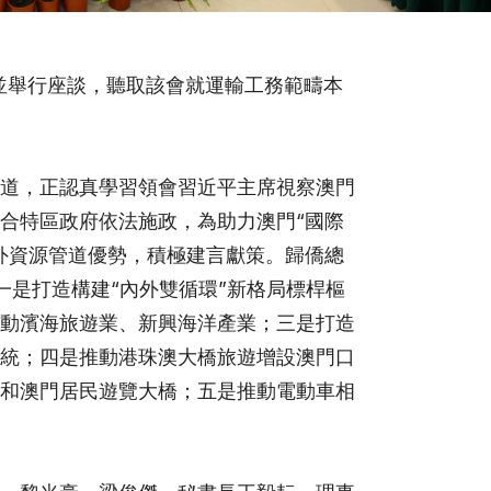
會並舉行座談，聽取該會就運輸工務範疇本
道，正認真學習領會習近平主席視察澳門
合特區政府依法施政，為助力澳門“國際
外資源管道優勢，積極建言獻策。歸僑總
一是打造構建“內外雙循環”新格局標桿樞
動濱海旅遊業、新興海洋產業；三是打造
統；四是推動港珠澳大橋旅遊增設澳門口
和澳門居民遊覽大橋；五是推動電動車相