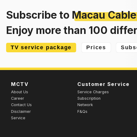
Subscribe to
Macau Cable
Enjoy more than 100 diffe
TV service package
Prices
Subs
MCTV
Customer Service
About Us
Service Charges
Career
Subscription
Contact Us
Network
Disclaimer
F&Qs
Service