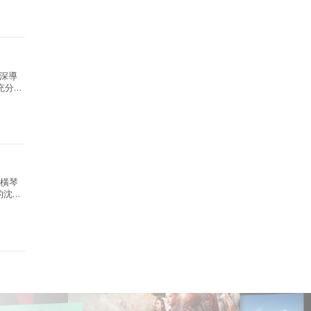
深導
充分
，屬大
的橫琴
的沈浸
.