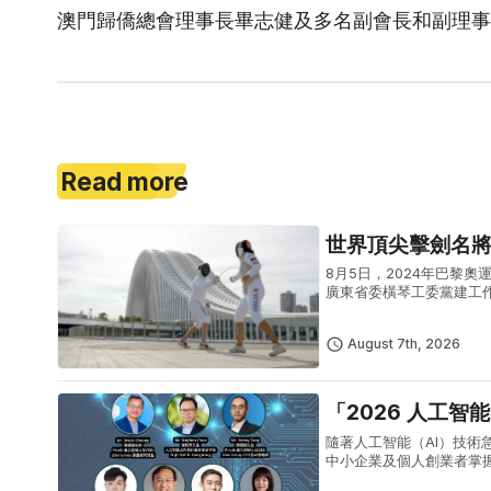
澳門歸僑總會理事長畢志健及多名副會長和副理事
Read more
世界頂尖擊劍名
8月5日，2024年巴黎奧運女
廣東省委橫琴工委黨建工
點，實地感受橫琴粵澳深度
August 7th, 2026
「2026 人工智
隨著人工智能（AI）技術
中小企業及個人創業者掌握
「2026 人工智能 AI 生