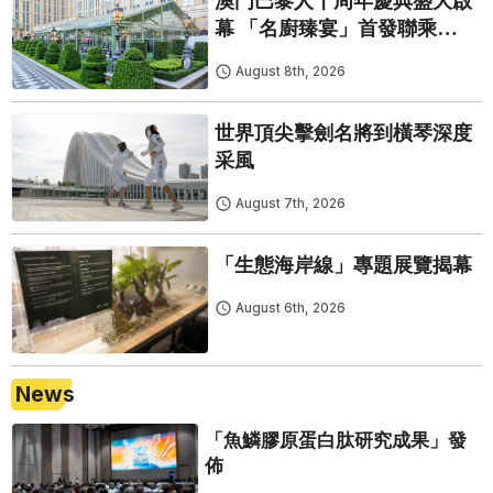
幕 「名廚臻宴」首發聯乘
Twelve 25演繹極致法式風雅
August 8th, 2026
世界頂尖擊劍名將到橫琴深度
采風
August 7th, 2026
「生態海岸線」專題展覽揭幕
August 6th, 2026
News
「魚鱗膠原蛋白肽研究成果」發
佈