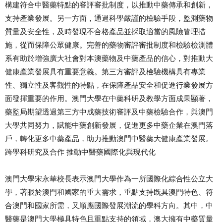
構建符合中醫藥特點的審評審批制度，以推動中藥傳承和創新，
支持產業發展。另一方面，通過科學嚴謹的檢驗手段，監測藥物
質量及安全性，及時發現不合格產品並採取適當的風險管理措
施，從而保障公眾健康。完善的藥物審評審批制度和檢驗檢測體
系有助於增強廣大社會對本澳藥物及中藥產品的信心，對推動大
健康產業發展具有重要意義。第三方審評及檢驗機構具有專業
性、獨立性及客觀性的特點，在保障產品安全和促進行業發展方
面發揮重要的作用。澳門大學在中藥科研及教學方面成果顯著，
藥監局期望透過第三方中成藥技術審評及中藥檢驗合作，與澳門
大學共同努力，賦能中藥創新發展，促進更多中藥企業在澳門落
戶，轉化更多中藥產品，助力推動澳門中醫藥大健康產業發展。
跨學科研究及合作 推動中醫藥國際化與現代化
澳門大學宋永華校長表示澳門大學作為一所國際化綜合性公立大
學，著眼於澳門和國家的重大需求，重點支持既具澳門特色、符
合澳門和國家所需，又順應國際發展潮流的學科方向。其中，中
醫藥是澳門大學極具特色且重點支持的領域，澳大擁有中藥質量