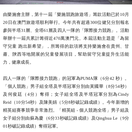
由樂施會主辦，第十一屆「樂施競跑旅遊塔」籌款活動已於
10月
20日在澳門旅遊塔順利舉行。今年共有超過300位健兒分別報名
參
與
半塔
31層、全塔61層及四人一隊的「隊際接力競跑」
。
活動
舉辦十一
屆
共累計籌得近
470
萬澳門元
。
本屆
活動主題是「為留
守兒童
跑出新希望」，所籌得的款項將支持
樂施會
在貴州、甘
肅、陝西等地開展的兒童發展項目，幫助留守兒童提升生活能
力，健康成長
。
四人一隊的「隊際接力競跑」的冠軍為
PUMA隊
（
6
分
42
秒）。
「個人競跑」男子組全塔及半塔冠軍分別由
黃國華
（
8
分
54
秒）
及
何俊廷
（
4
分）奪得；女子組全塔及半塔冠軍分別為
Cindy
Reid
（
10
分
54
秒）及
陳美娟
（
5
分
8
秒
破記錄成績
）
。
今年新增的
精英組賽事競爭非常激烈。「精英組
- 個人競跑全塔」男子組及
女子組分別由
蘇為慶
（
6
分
33
秒
破記錄成績
）及
Qinghua Le
（
9
分
01
秒
破記錄成績
）奪得冠軍。