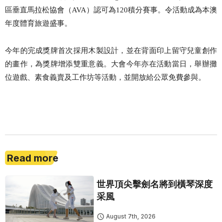
區垂直馬拉松協會（AVA）認可為120積分賽事。
令活動成為本澳
年度體育旅遊盛事。
今年的完成獎牌首次採用木製設計，並在背面印上留守兒童創作
的畫作，為獎牌增添雙重意義。大會今年亦在活動當日，舉辦攤
位遊戲、素食義賣及工作坊等活動，並開放給公眾免費參與。
Read more
世界頂尖擊劍名將到橫琴深度
采風
August 7th, 2026