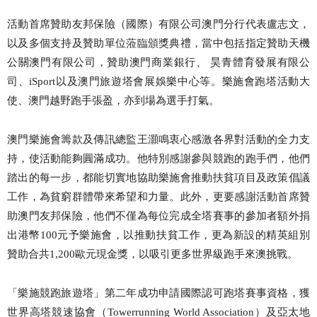
活動首席贊助友邦保險（國際）有限公司澳門分行代表盧志文，
以及多個支持及贊助單位蒞臨頒獎典禮，當中包括指定贊助天機
公關澳門有限公司，贊助澳門商業銀行、
昊青體育發展有限公
司、
iSport
以及澳門旅遊塔會展娛樂中心等。樂施會跑塔活動大
使
、
澳門越野跑手張盈，亦到場為選手打氣。
澳門樂施會籌款及傳訊總監王灝鳴
衷心
感激各界
對活動的全力
支
持，
使
活動
能夠圓滿成功
。
他特別感
謝參與競跑的跑手們，他們
踏出的每一步，都能切實地協助樂施會推動扶貧項目及政策倡議
工作，為貧窮
群體帶來希望和力量。此外，更要
感謝活動首席贊
助澳門友邦保險
，他們不僅
為每位完成全塔賽事的參加者額外捐
出港幣
100元予樂施會，以推動扶貧工作
，
更為新設的精英組別
贊助合共
1,200歐元現金獎
，
以吸引更多世界級跑手來澳挑戰。
「樂施競跑旅遊塔」第二年成功申請國際認可跑塔賽事資格，獲
世界高塔競速協會（
Towerrunning World Association）及亞太地