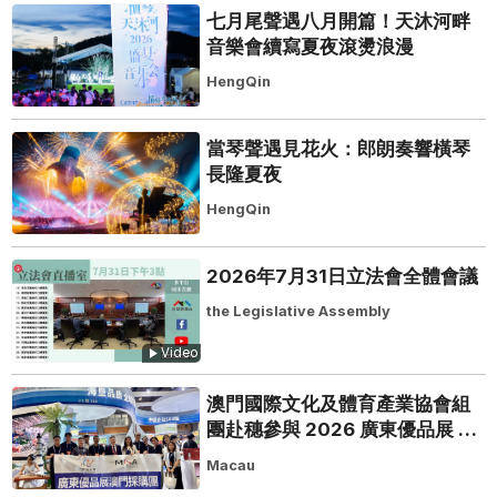
七月尾聲遇八月開篇！天沐河畔
音樂會續寫夏夜滾燙浪漫
HengQin
當琴聲遇見花火：郎朗奏響橫琴
長隆夏夜
HengQin
2026年7月31日立法會全體會議
the Legislative Assembly
Video
澳門國際文化及體育產業協會組
團赴穗參與 2026 廣東優品展 搭
建粵澳聯動橋樑助推粵品走向葡
Macau
西語市場