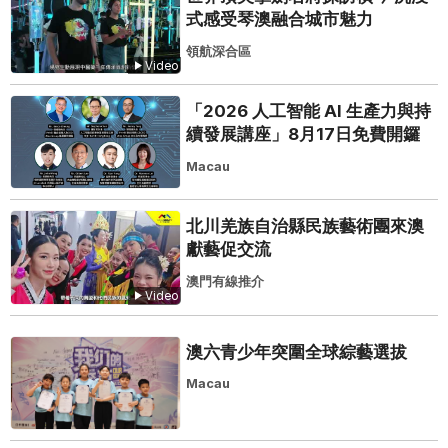
式感受琴澳融合城市魅力
領航深合區
Video
「2026 人工智能 AI 生產力與持
續發展講座」8月17日免費開鑼
Macau
北川羌族自治縣民族藝術團來澳
獻藝促交流
澳門有線推介
Video
澳六青少年突圍全球綜藝選拔
Macau