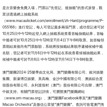
是次音樂會免費入場，門票以“先登記、後抽籤”的形式派發，觀
眾須透過網上抽籤系統
（www.macauticket.com/enrollment/zh-Hant/programme/P-
055166）進行登記，每人可登記最多兩張門票，成功登記者可於
10月25日中午12時起登入網上抽籤系統查看首輪抽籤結果，首輪
中籤者可於10月25日中午12時至11月4日下午6時取票。如首輪領
票期結束後尚有門票餘額，系統將按抽籤結果順序遞補候補中籤
名額，登記者可於11月6日中午12時起在系統查看候補抽籤結果，
候補中籤者可於11月6日 中午12時至11月14日下午6時取票。
澳門樂團2024-25樂季由文化局、澳門樂團有限公司、銀河娛樂
集團、新濠博亞娛樂、美高梅、金沙中國有限公司、澳娛綜合度
假股份有限公司、永利渡假村（澳門）股份有限公司合辦，澳門
中銀支持。有關門票登記詳情，可瀏覽澳門樂團網站
（www.om-macau.org）、澳門樂團Facebook專頁“澳門樂團
Macao Orchestra”及微信公眾號“澳門樂團”。查詢可致電澳門售