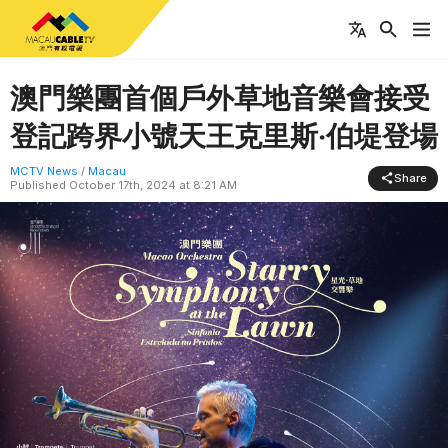
澳門樂團首個戶外草地音樂會接受
登記跨界小號天王克里斯‧伯堤登場
MCTV News
/
Macau
Share
Published
October 17th, 2024 at 8:21 AM