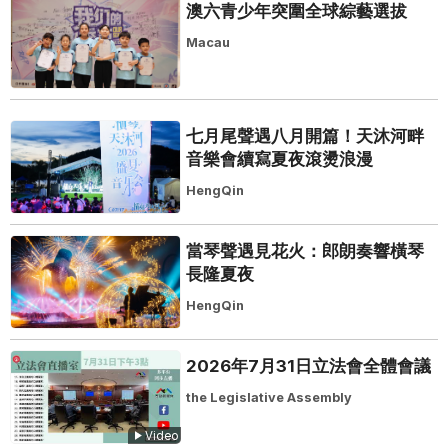
澳六青少年突圍全球綜藝選拔
Macau
七月尾聲遇八月開篇！天沐河畔
音樂會續寫夏夜滾燙浪漫
HengQin
當琴聲遇見花火：郎朗奏響橫琴
長隆夏夜
HengQin
2026年7月31日立法會全體會議
the Legislative Assembly
Video