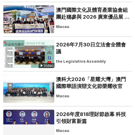
澳門國際文化及體育產業協會組
團赴穗參與 2026 廣東優品展 搭
建粵澳聯動橋樑助推粵品走向葡
Macau
西語市場
2026年7月30日立法會全體會
議
the Legislative Assembly
Video
澳科大2026「星耀大灣」澳門
國際華語演辯文化節榮耀收官
Macau
2026年度818理財節啟幕 科技
引領財富新篇
Macau