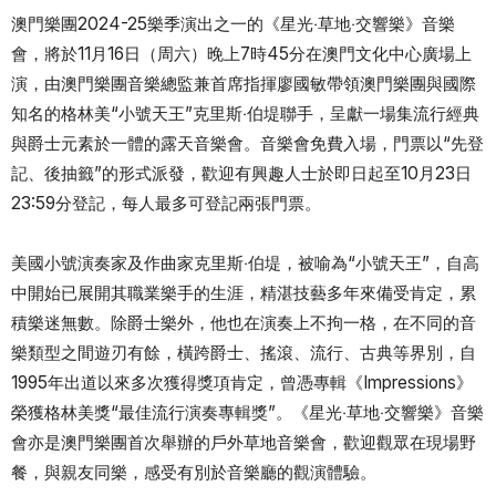
澳門樂團2024-25樂季演出之一的《星光‧草地‧交響樂》音樂
會，將於11月16日（周六）晚上7時45分在澳門文化中心廣場上
演，由澳門樂團音樂總監兼首席指揮廖國敏帶領澳門樂團與國際
知名的格林美“小號天王”克里斯‧伯堤聯手，呈獻一場集流行經典
與爵士元素於一體的露天音樂會。音樂會免費入場，門票以“先登
記、後抽籤”的形式派發，歡迎有興趣人士於即日起至10月23日
23:59分登記，每人最多可登記兩張門票。
美國小號演奏家及作曲家克里斯‧伯堤，被喻為“小號天王”，自高
中開始已展開其職業樂手的生涯，精湛技藝多年來備受肯定，累
積樂迷無數。除爵士樂外，他也在演奏上不拘一格，在不同的音
樂類型之間遊刃有餘，橫跨爵士、搖滾、流行、古典等界別，自
1995年出道以來多次獲得獎項肯定，曾憑專輯《Impressions》
榮獲格林美獎“最佳流行演奏專輯獎”。《星光‧草地‧交響樂》音樂
會亦是澳門樂團首次舉辦的戶外草地音樂會，歡迎觀眾在現場野
餐，與親友同樂，感受有別於音樂廳的觀演體驗。