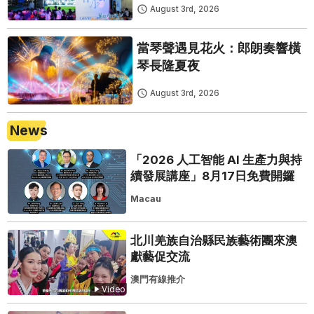
August 3rd, 2026
當琴聲遇見花火：郎朗奏響橫
琴長隆夏夜
August 3rd, 2026
News
「2026 人工智能 AI 生產力與持
續發展講座」8月17日免費開鑼
Macau
北川羌族自治縣民族藝術團來澳
獻藝促交流
澳門有線推介
Video