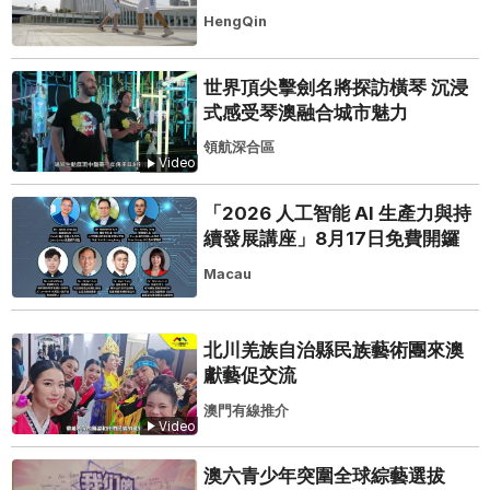
HengQin
世界頂尖擊劍名將探訪橫琴 沉浸
式感受琴澳融合城市魅力
領航深合區
Video
「2026 人工智能 AI 生產力與持
續發展講座」8月17日免費開鑼
Macau
北川羌族自治縣民族藝術團來澳
獻藝促交流
澳門有線推介
Video
澳六青少年突圍全球綜藝選拔