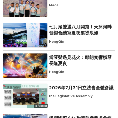
Macau
七月尾聲遇八月開篇！天沐河畔
音樂會續寫夏夜滾燙浪漫
HengQin
當琴聲遇見花火：郎朗奏響橫琴
長隆夏夜
HengQin
2026年7月31日立法會全體會議
the Legislative Assembly
Video
澳門國際文化及體育產業協會組