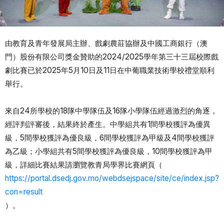
由教育及青年發展局主辦、戲劇農莊協辦及中國工商銀行（澳
門）股份有限公司獎金贊助的2024/2025學年第三十三屆校際戲
劇比賽已於2025年5月10日及11日在中葡職業技術學校禮堂順利
舉行。
來自24所學校的18隊中學隊伍及16隊小學隊伍經過激烈的角逐，
經評判評審後，結果終於產生。中學組共有1間學校獲評為優異
級，5間學校獲評為優良級，6間學校獲評為甲級及4間學校獲評
為乙級；小學組共有5間學校獲評為優良級，10間學校獲評為甲
級，詳細比賽結果請瀏覽教青局學界比賽網頁（
https://portal.dsedj.gov.mo/webdsejspace/site/ce/index.jsp?
con=result
）。