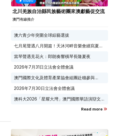
Video
北川羌族自治縣民族藝術團來澳獻藝促交流
澳門有線推介
澳六青少年突圍全球綜藝選拔
七月尾聲遇八月開篇！天沐河畔音樂會續寫夏夜
滾燙浪漫
當琴聲遇見花火：郎朗奏響橫琴長隆夏夜
2026年7月31日立法會全體會議
澳門國際文化及體育產業協會組團赴穗參與
2026 廣東優品展 搭建粵澳聯動橋樑助推粵品走
2026年7月30日立法會全體會議
向葡西語市場
澳科大2026「星耀大灣」澳門國際華語演辯文化
節榮耀收官
Read more