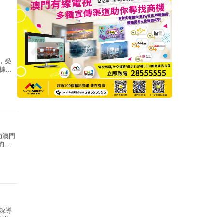
i，受
據
助澳門
的
深導