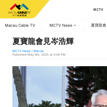
MCTV
夏寶龍會
Macau Cable TV
MCTV News
夏寶龍會見岑浩輝
MCTV News
/
Macau
Published
May 9th, 2025 at 4:56 PM