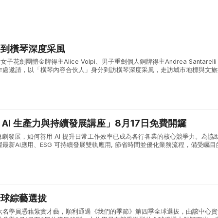
將到橫琴深度采風
子花劍團體金牌得主Alice Volpi、男子重劍個人銅牌得主Andrea Santarell
作處邀請，以「橫琴內容合伙人」身分到訪橫琴深度采風，走訪城市地標與文旅
合作區的城市風貌與發展活力。 兩位奧運名將首先參觀了...
能 AI 生產力與持續發展講座」8月17日免費開鑼
急劇發展，如何善用 AI 提升日常工作效率已成為各行各業的核心競爭力。為協
最新AI應用、ESG 可持續發展雙軌應用, 節省時間並優化業務流程，備受矚目
產力與持續發展講座」將於 8月17日（星期一）下午 14:00 ...
全球綜藝選拔
六名學員憑藉紮實才藝，順利通過《我們的季節》第四季全球選拔，由該中心資