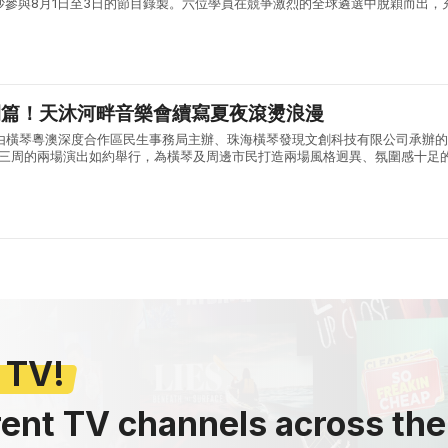
沙參與8月1日至3日的節目錄製。六位學員在競爭激烈的全球遴選中脫穎而出，
術素養與綜合能力。 《我們的季節》由內地權威主流媒體湖南廣播電視台打造
開篇！天沐河畔音樂會續寫夏夜滾燙浪漫
:30，由橫琴粵澳深度合作區民生事務局主辦、珠海橫琴發現文創科技有限公司承辦
會第三周的兩場演出如約舉行，為橫琴及周邊市民打造兩場風格迥異、氛圍感十足
日首場演出，漫天晚霞鋪滿天沐河上空，晚風褪去白日暑氣，送來屢屢清涼，輕..
 TV!
rent TV channels across the