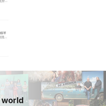
充分
，屬大
的橫琴
的沈浸
.
 world