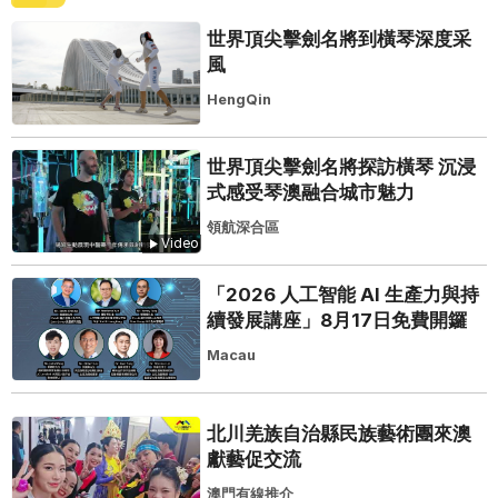
世界頂尖擊劍名將到橫琴深度采
風
HengQin
世界頂尖擊劍名將探訪橫琴 沉浸
式感受琴澳融合城市魅力
領航深合區
Video
「2026 人工智能 AI 生產力與持
續發展講座」8月17日免費開鑼
Macau
北川羌族自治縣民族藝術團來澳
獻藝促交流
澳門有線推介