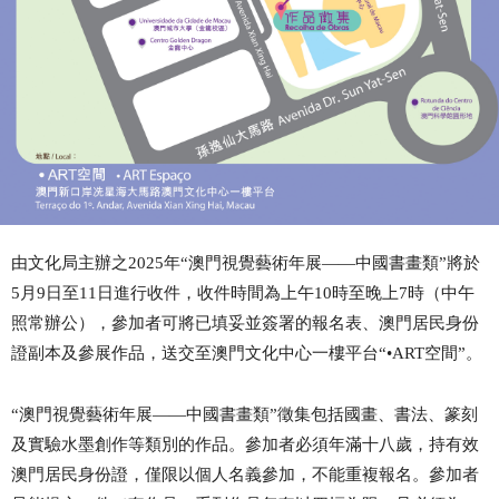
由文化局主辦之
2025
年“澳門視覺藝術年展——中國書畫類”將於
5
月
9
日至
11
日進行收件，收件時間為上午
10
時至晚上
7
時（中午
照常辦公），參加者可將已填妥並簽署的報名表、澳門居民身份
證副本及參展作品，送交至澳門文化中心一樓平台“•
ART
空間”。
“澳門視覺藝術年展——中國書畫類”徵集包括國畫、書法、篆刻
及實驗水墨創作等類別的作品。參加者必須年滿十八歲，持有效
澳門居民身份證，僅限以個人名義參加，不能重複報名。參加者