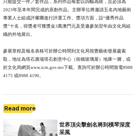
只能提交一件／套作品，系列作品每套以四幅為限，且必須為
2023
年至本年間完成的原創作品。主辦單位將邀請五名內地藝術
專業人士組成評審團進行評選工作。獎項方面，設“優秀作品
獎”十名，得獎者可獲獎金
3
萬澳門元及受邀參加翌年由文化局組
織的外地展出。
參展章程及報名表格可於辦公時間到文化局視覺藝術發展處索
取，地址為塔石廣場塔石創意中心（俗稱玻璃屋）地庫一層，或
於文化局網頁
www.icm.gov.mo
下載。查詢可於辦公時間致電
8988
4175
或
8988 4190
。
Read more
世界頂尖擊劍名將到橫琴深度
采風