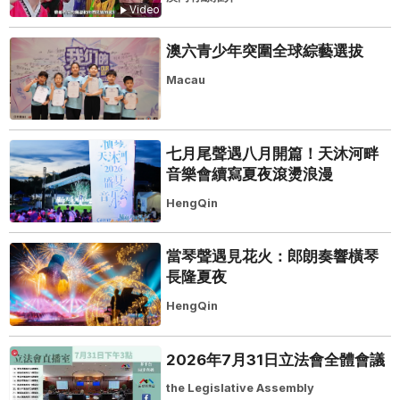
Video
澳六青少年突圍全球綜藝選拔
Macau
七月尾聲遇八月開篇！天沐河畔
音樂會續寫夏夜滾燙浪漫
HengQin
當琴聲遇見花火：郎朗奏響橫琴
長隆夏夜
HengQin
2026年7月31日立法會全體會議
the Legislative Assembly