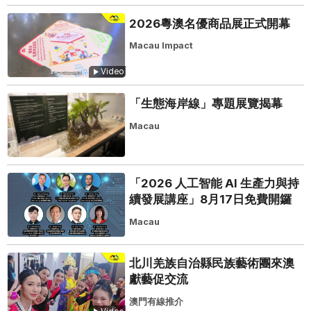
2026粵澳名優商品展正式開幕
Macau Impact
Video
「生態海岸線」專題展覽揭幕
Macau
「2026 人工智能 AI 生產力與持
續發展講座」8月17日免費開鑼
Macau
北川羌族自治縣民族藝術團來澳
獻藝促交流
澳門有線推介