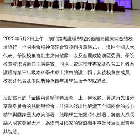
2025年5月2日上午，澳門鏡湖護理學院於假離島醫療綜合體校
址舉行「全國兩會精神傳達會暨授帽授章儀式」。澳區全國人大
代表、學院校董會副主席何敬麟，以及全國政協澳區委員、學院
校董黃潔貞擔任主講嘉賓。同場，資深護理專家及教育工作者為
護理專業三年級本科學生戴上潔白的護士帽，其後校董會成員、
校友會代表及學院老師為四年級學生授予學院襟章。
活動當日的「全國兩會精神傳達會」上，何敬麟、黃潔貞先後分
享親身參會的見聞與體會，並深入淺出地解讀了全國兩會的核心
精神與國家重大政策部署，勉勵學生把握時代機遇，將個人成長
融入國家發展大局，為澳門及國家的醫療衛生事業發展貢獻青春
與智慧。