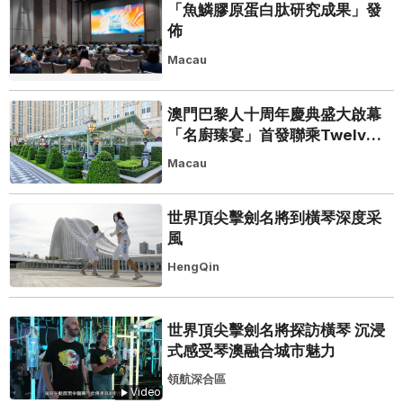
「魚鱗膠原蛋白肽研究成果」發
佈
Macau
澳門巴黎人十周年慶典盛大啟幕
「名廚臻宴」首發聯乘Twelve
25演繹極致法式風雅
Macau
世界頂尖擊劍名將到橫琴深度采
風
HengQin
世界頂尖擊劍名將探訪橫琴 沉浸
式感受琴澳融合城市魅力
領航深合區
Video