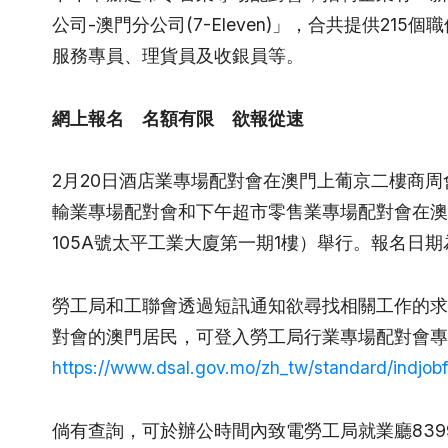
公司-澳門分公司(7-Eleven)」，合共提供2
服務專員、理貨員及收銀員等。
網上報名 名額有限 欲報從速
2月20日酒店業專場配對會在澳門上葡京二樓商周
輸業專場配對會和下午超市零售業專場配對會在澳門
105A號太平工業大廈第一期1樓）舉行。報名日期為
勞工局和工聯會透過短訊通知欲尋找相關工作的求
對會的澳門居民，可登入勞工局行業專場配對會專
https://www.dsal.gov.mo/zh_tw/standard/indjobf
倘有查詢，可於辦公時間內致電勞工局就業廳8399 9