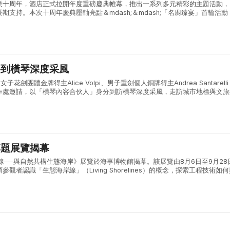
業十周年，酒店正式拉開年度重磅慶典帷幕，推出一系列多元精彩的主題活動，
期支持。本次十周年慶典壓軸亮點＆mdash;＆mdash;「名廚臻宴」首輪活動
南的優質餐廳Twelve 25，帶來為期三日的限定法式美饌盛宴，以精緻細...
將到橫琴深度采風
子花劍團體金牌得主Alice Volpi、男子重劍個人銅牌得主Andrea Santarell
作處邀請，以「橫琴內容合伙人」身分到訪橫琴深度采風，走訪城市地標與文旅
合作區的城市風貌與發展活力。 兩位奧運名將首先參觀了...
專題展覽揭幕
線──與自然共構生態海岸》展覽於海事博物館揭幕。該展覽由8月6日至9月28
觀者認識「生態海岸線」（Living Shorelines）的概念，探索工程技術如
康、更具韌性的海岸。 該展由聖若瑟大學、澳門大學、香港都會大...