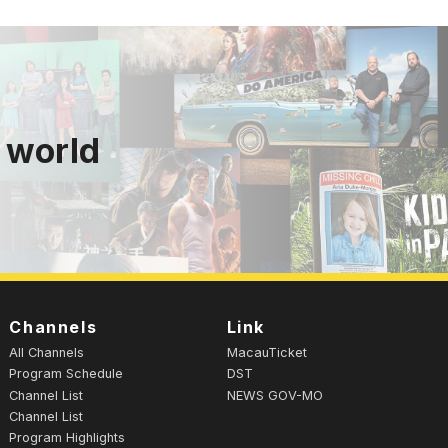
 world
Channels
Link
All Channels
MacauTicket
Program Schedule
DST
Channel List
NEWS GOV-MO
Channel List
Program Highlights