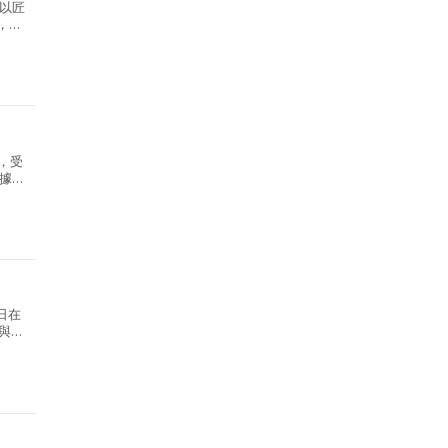
以匠
，重
i，受
據
日在
何與自