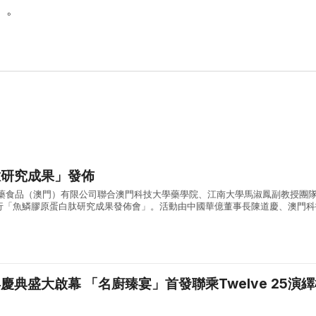
）。
肽研究成果」發佈
醫藥食品（澳門）有限公司聯合澳門科技大學藥學院、江南大學馬淑鳳副教授團
行「魚鱗膠原蛋白肽研究成果發佈會」。活動由中國華億董事長陳道慶、澳門科
依諄教授分別致辭，現場並舉行三組戰略合作簽約及公益捐贈儀式，逾百位政、
」首發聯乘Twelve 25演繹極