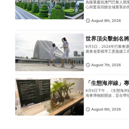
為隆重慶祝澳門巴黎人開
心與驚喜回饋全城賓客的長
磅聯合澳門本地入選米芝蓮指
August 8th, 2026
世界頂尖擊劍名
8月5日，2024年巴黎奧運女
廣東省委橫琴工委黨建工
點，實地感受橫琴粵澳深度
August 7th, 2026
「生態海岸線」
8月6日下午，《生態海岸
海事博物館開放，旨在帶領參
然環境結合，共同構建更健
August 6th, 2026