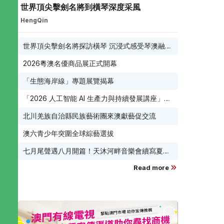
世界頂尖擊劍名將到橫琴深度采風
HengQin
世界頂尖擊劍名將探訪橫琴 沉浸式感受琴澳融合
城市魅力
2026粵澳名優商品展正式開幕
「生態海岸線」專題展覽揭幕
「2026 人工智能 AI 生產力與持續發展講座」8
月17日免費開鑼
北川羌族自治縣民族藝術團來澳獻藝促交流
澳六青少年突圍全球綜藝選拔
七月尾聲遇八月開篇！天沐河畔音樂會續寫夏夜
滾燙浪漫
Read more