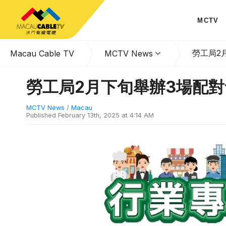
MCTV
勞工局2
Macau Cable TV
MCTV News
勞工局2月下旬舉辦3場配對
MCTV News
/
Macau
Published
February 13th, 2025 at 4:14 AM