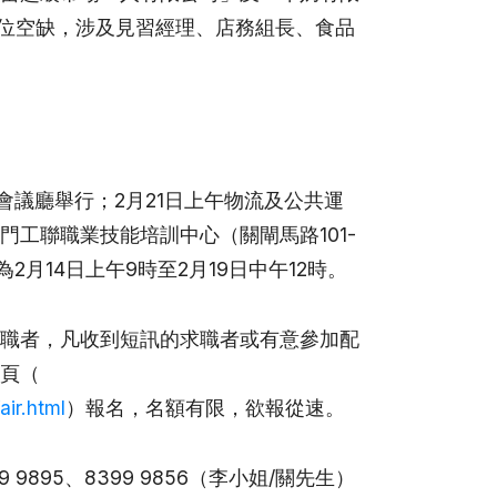
15個職位空缺，涉及見習經理、店務組長、食品
會議廳舉行；2月21日上午物流及公共運
工聯職業技能培訓中心（關閘馬路101-
2月14日上午9時至2月19日中午12時。
職者，凡收到短訊的求職者或有意參加配
頁（
air.html
）報名，名額有限，欲報從速。
895、8399 9856（李小姐/關先生）