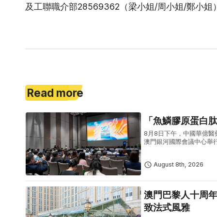
及工聯職介部28569362（梁小姐/周小姐/鄭小姐
Read more
「魚鱗膠原蛋白
8月8日下午，中國華億
澳門銀河國際會議中心舉
學副校長兼藥學院院長朱
學界代表出...
August 8th, 2026
澳門巴黎人十周年慶典盛大啟幕 「名廚臻宴
致法式風雅