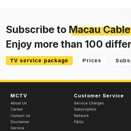
Subscribe to
Macau Cable
Enjoy more than 100 diffe
TV service package
Prices
Subs
MCTV
Customer Service
About Us
Service Charges
Career
Subscription
Contact Us
Network
Disclaimer
F&Qs
Service