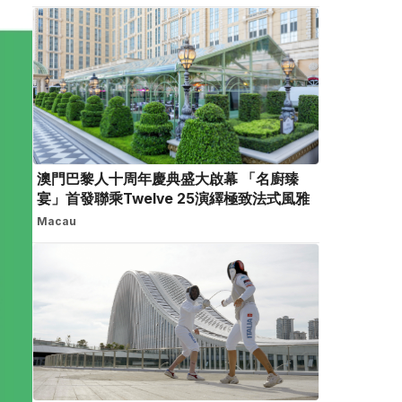
澳門巴黎人十周年慶典盛大啟幕 「名廚臻
宴」首發聯乘Twelve 25演繹極致法式風雅
Macau