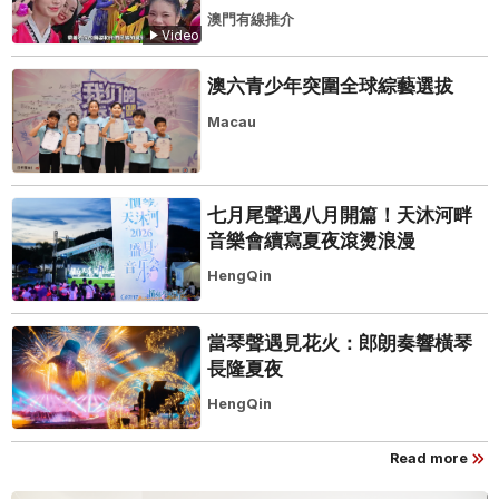
澳門有線推介
Video
澳六青少年突圍全球綜藝選拔
Macau
七月尾聲遇八月開篇！天沐河畔
音樂會續寫夏夜滾燙浪漫
HengQin
當琴聲遇見花火：郎朗奏響橫琴
長隆夏夜
HengQin
Read more