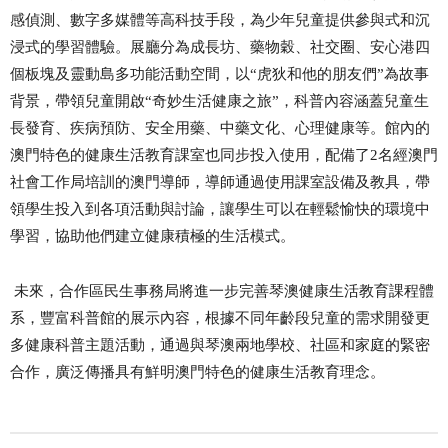
感偵測、數字多媒體等高科技手段，為
少年
兒童提供參與式和沉
浸式的學習體驗。展
廳
分為成長坊、藥物穀、社交圈、安心港四
個板塊及靈動島多功能活動空間，以
“虎狄和他的朋友們”為故事
背景，帶領兒童開啟“奇妙生活健康之旅”，科普內容涵蓋兒童生
長發育、疾病預防、安全用藥、中藥文化、心理健康等。館
內的
澳門特色的
健康生活教育
課室也
同步投入使用，配備
了
2
名經澳門
社
會
工
作
局培訓的
澳門
導師，導師通過使用課室設備及教具，帶
領學生投入到各項活動與討論，讓學生可以在
輕鬆
愉快的環境中
學習，協助他們建立健康
積極
的生活模式。
未來
，合作區民生事務局
將
進一步完善
琴澳健康生活教育課
程體
系，豐富科普館的展示內容，根據不同年齡段兒童的需求開發更
多
健康科普主題
活動
，
通過與
琴澳兩地
學校、社區和家庭的緊密
合作，
廣泛傳播具有鮮明澳門特色的
健康生活教育理念。