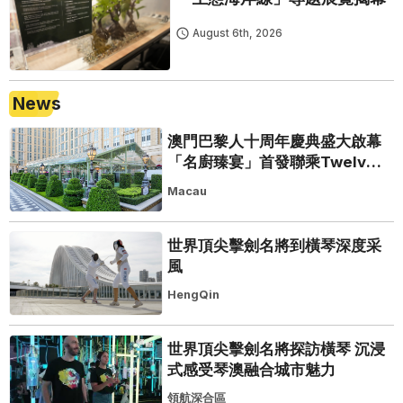
August 6th, 2026
News
澳門巴黎人十周年慶典盛大啟幕
「名廚臻宴」首發聯乘Twelve
25演繹極致法式風雅
Macau
世界頂尖擊劍名將到橫琴深度采
風
HengQin
世界頂尖擊劍名將探訪橫琴 沉浸
式感受琴澳融合城市魅力
領航深合區