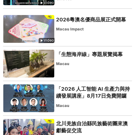
Video
2026粵澳名優商品展正式開幕
Macau Impact
Video
「生態海岸線」專題展覽揭幕
Macau
「2026 人工智能 AI 生產力與持
續發展講座」8月17日免費開鑼
Macau
北川羌族自治縣民族藝術團來澳
獻藝促交流