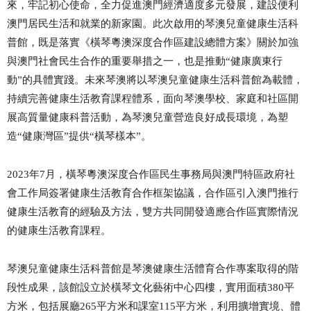
來，牢記初心使命，全力
促進澳門經濟適度多元發展，建設便利
澳門居民生活和就業的新家園。此次啟用的琴澳兒童健康生活科
普館，
既
是落實《橫琴粵澳深度合作區建設總體方案》
關於加強
與澳門社會民生合作的
重要舉措
之一
，也是推動
“健康廣東行
動”的具體實踐。
未來琴澳將
以
琴澳兒童健康生活科普館
為
載體
，
持續完善健康生活教育課程體系，面向
琴澳
學校、家庭和社區
開
展高質量健康科普
活動，為琴澳
兒童
營造
良好
成長環境，
為塑
造
“
健康
灣區
”
提供
“橫琴樣本”
。
2023
年
7
月，
橫琴粵澳深度合作區
民生事務局
與澳門特區政府社
會工作局
簽署
健康生活教育
合作框架協議
，
合作區引入澳門推行
健康生活教育的經驗及方法，
雙方共同開發
適應
合作區
實際情況
的健康生活教育課程
。
琴澳兒童健康生活科普館
是
琴澳健康生活體育合作專案取得的階
段性成果
，該館
設立於橫琴文化藝術中心四樓，實用面積
380
平
方米
，包括展廳
265
平方米
和課室
115
平方米
，利用擴增實境、體