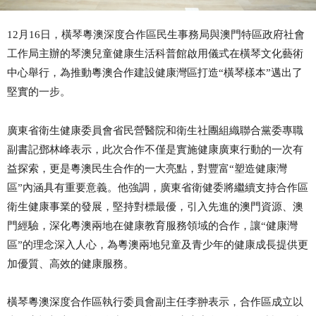
12
月
16
日，橫琴粵澳深度合作區民生事務局與澳門特區政府社會
工作局主辦的琴澳兒童健康生活科普館啟用儀式在橫琴文化藝術
中心舉行
，為推動
粵澳合作
建設
健康灣區打造
“橫琴樣本”
邁出了
堅實的一步
。
廣東省衛生健康委員會省民營醫院和衛生社團組織聯合黨委專職
副書記鄧林峰表示，此次合作
不僅是實施健康廣東行動的一次有
益探索，更是粵澳民生合作的一大亮點，對豐富
“塑造健康灣
區”內涵
具有重要意義。他強調，廣東省衛健委將
繼續支持合作區
衛生健康事業的發展，堅持對標最優，引入先進的澳門資源、澳
門經
驗，深化粵澳兩地在健康
教育服務
領域的合作，讓
“健康灣
區”的理念深入人心，
為粵澳兩地兒童及青少年的健康成長提供
更
加優質、高效的
健康
服務
。
橫琴粵澳深度合作區
執行委員會
副主任
李翀
表示，
合作區成立以