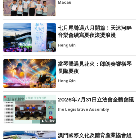
Macau
七月尾聲遇八月開篇！天沐河畔
音樂會續寫夏夜滾燙浪漫
HengQin
當琴聲遇見花火：郎朗奏響橫琴
長隆夏夜
HengQin
2026年7月31日立法會全體會議
the Legislative Assembly
Video
澳門國際文化及體育產業協會組