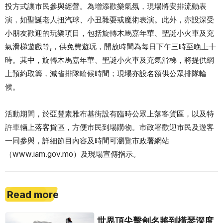
投方式讓市民參與經營。為增添歡樂氣氛，現場將安排流動表
演，如聖誕老人扭汽球、小丑雜耍或魔術表演。此外，亦設深受
小朋友歡迎的玩樂項目，包括旋轉木馬嘉年華、聖誕小火車及充
氣滑梯遊戲等,，供免費遊玩，開放時間為每日下午三時至晚上十
時。其中，旋轉木馬嘉年華、聖誕小火車及充氣滑梯，將提供網
上預約取籌，減省排隊輪候時間；現場亦設名額供公眾排隊輪
候。
活動期間，於亞豐素雅布基街設有臨時公眾上落客貨區，以及特
許車輛上落客貨區，方便市民到場購物。市政署歡迎市民及遊客
一同參與，詳細節目內容及時間可瀏覽市政署網站
（www.iam.gov.mo）及現場宣傳指示。
Read more
世界頂尖擊劍名將到橫琴深度