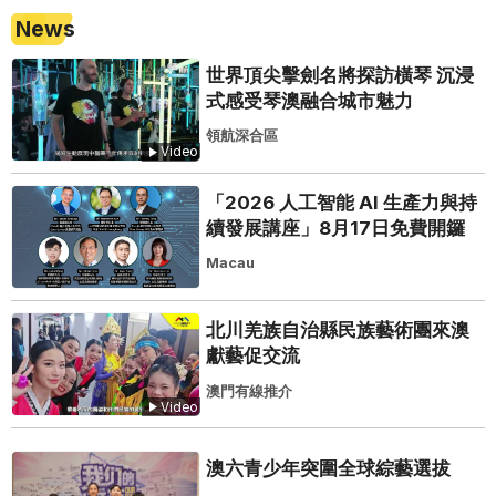
News
世界頂尖擊劍名將探訪橫琴 沉浸
式感受琴澳融合城市魅力
領航深合區
Video
「2026 人工智能 AI 生產力與持
續發展講座」8月17日免費開鑼
Macau
北川羌族自治縣民族藝術團來澳
獻藝促交流
澳門有線推介
Video
澳六青少年突圍全球綜藝選拔