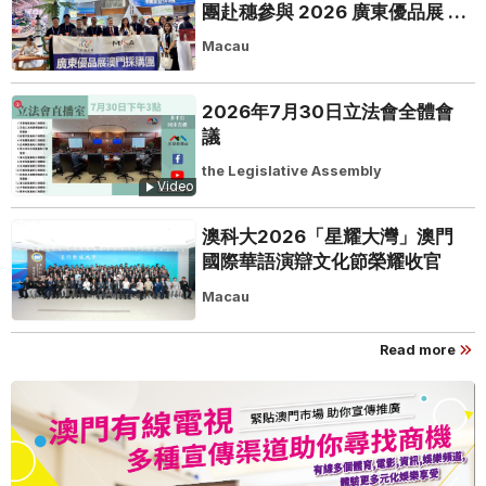
團赴穗參與 2026 廣東優品展 搭
建粵澳聯動橋樑助推粵品走向葡
Macau
西語市場
2026年7月30日立法會全體會
議
the Legislative Assembly
Video
澳科大2026「星耀大灣」澳門
國際華語演辯文化節榮耀收官
Macau
Read more