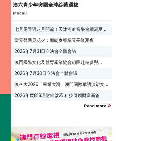
澳六青少年突圍全球綜藝選拔
Macau
七月尾聲遇八月開篇！天沐河畔音樂會續寫夏夜
滾燙浪漫
當琴聲遇見花火：郎朗奏響橫琴長隆夏夜
2026年7月31日立法會全體會議
澳門國際文化及體育產業協會組團赴穗參與
2026 廣東優品展 搭建粵澳聯動橋樑助推粵品走
2026年7月30日立法會全體會議
向葡西語市場
澳科大2026「星耀大灣」澳門國際華語演辯文化
節榮耀收官
2026年度818理財節啟幕 科技引領財富新篇
Read more