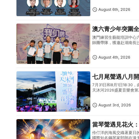
「2026 人工智能 AI 生
August 6th, 2026
澳六青少年突圍
澳門練習生藝能培訓中心
師團帶隊，獲邀赴湖南長
體現澳門青少年出眾的藝
型青少年...
August 4th, 2026
七月尾聲遇八月
7月31日和8月1日18
天沐河2026盛夏音樂
式夏日文藝盛宴。7月31
August 3rd, 2026
當琴聲遇見花火
伶仃洋的海風交織著夏日
國際知名鋼琴家郎朗在漫