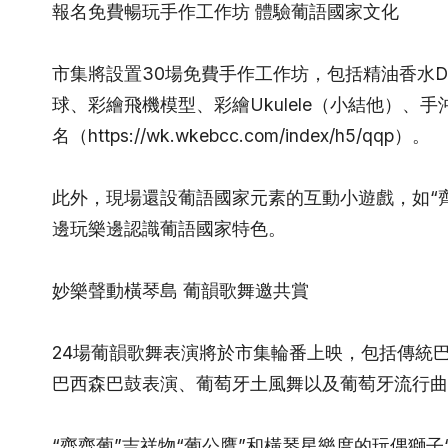
報名免費暢玩手作工作坊 體驗葡語國家文化
市集將設置30場免費手作工作坊，包括精油香水D
球、彩繪飛機模型、彩繪Ukulele（小結他）
名（https://wk.wkebcc.com/index/h5/qqp）。
此外，現場還設葡語國家元素的互動小遊戲，如“齊
邊玩樂邊認識葡語國家特色。
妙樂聲動橫琴島 葡韻歌舞邀共賞
24場葡韻歌舞表演將於市集輪番上映，包括傳統巴
巴西森巴鼓表演、葡萄牙土風舞以及葡萄牙流行曲
“齊齊葡”吉祥物“葡公鷹”和橫琴星樂度的玩偶獅