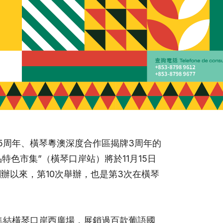
5周年、橫琴粵澳深度合作區揭牌3周年的
特色市集”（橫琴口岸站）將於11月15日
創辦以來，第10次舉辦，也是第3次在橫琴
時集結橫琴口岸西廣場，展銷過百款葡語國