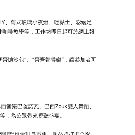
IY、葡式玻璃小夜燈、輕黏土、彩繪足
、手沖咖啡教學等，工作坊即日起可於網上報
齊拋沙包”、“齊齊疊疊樂”，讓參加者可
西音樂巴薩諾瓦、巴西Zouk雙人舞蹈、
等，為公眾帶來視聽盛宴。
子“阿度”也會現身市集，與公眾打卡合影。