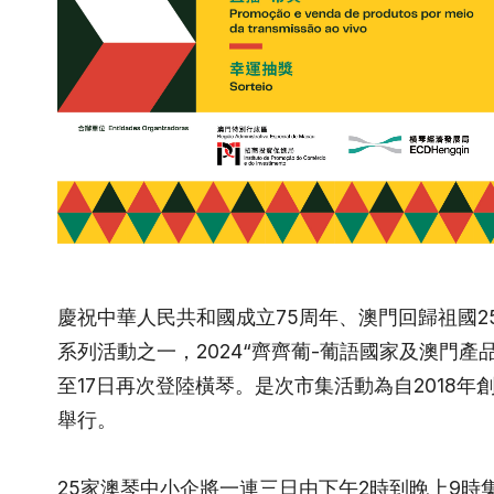
慶祝中華人民共和國成立75周年、澳門回歸祖國2
系列活動之一，2024“齊齊葡-葡語國家及澳門產品
至17日再次登陸橫琴。是次市集活動為自2018年
舉行。
25家澳琴中小企將一連三日由下午2時到晚上9