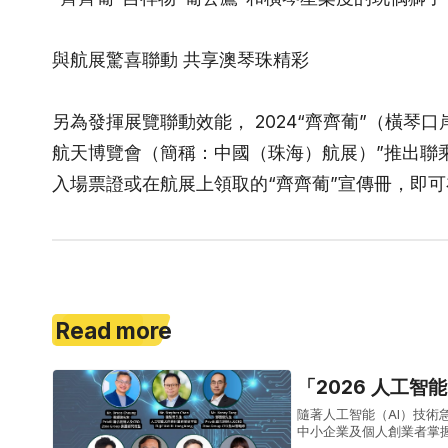
與航展驚喜聯動 共享澳琴珠精彩
另為發揮展覽聯動效能， 2024“齊齊葡”（橫琴
航天博覽會（簡稱：中國（珠海）航展）”推出聯
入場票證或在航展上領取的“齊齊葡”宣傳冊，即可
Read more
「2026 人工智
隨著人工智能（AI）技術
中小企業及個人創業者掌握