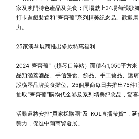
家及澳門特色產品及美食；同場獻上24場葡韻歌
打卡遊戲裝置和“齊齊葡”系列精美紀念品。歡迎
力。
25家澳琴展商推出多款特惠福利
2024“齊齊葡”（橫琴口岸站）面積有1,050
品類涵蓋酒品、手信餅食、飾品、手工藝品、護膚
設橫琴品牌美食攤位。25個展商每日共推出75件
抽取“齊齊葡”購物代金券及系列精美紀念品，驚
活動還將安排“買家採購團”及“KOL直播帶貨”
響力，促進中葡商貿發展。