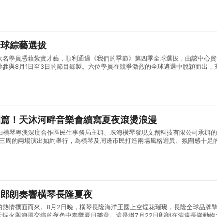
產力與持續發展講座」將於 8月17日（星期一）下午 14:00 ...
全球綜藝選拔
六名學員憑藉紮實才藝，順利通過《我們的季節》第四季全球選拔，由該中心資
沙參與8月1日至3日的節目錄製。六位學員在競爭激烈的全球遴選中脫穎而出，
術素養與綜合能力。 《我們的季節》由內地權威主流媒體湖南廣播電視台打造
開篇！天沐河畔音樂會續寫夏夜滾燙浪漫
:30，由橫琴粵澳深度合作區民生事務局主辦、珠海橫琴發現文創科技有限公司承辦
會第三周的兩場演出如約舉行，為橫琴及周邊市民打造兩場風格迥異、氛圍感十足
日首場演出，漫天晚霞鋪滿天沐河上空，晚風褪去白日暑氣，送來屢屢清涼，輕..
：郎朗奏響橫琴長隆夏夜
的熱情撲面而來。8月2日晚，橫琴長隆海洋王國上空煙花璀璨，長隆全球品牌
天煙火與海風交織的夜色中奏響夏日樂章。這是繼7月22日郎朗在清遠長隆動物