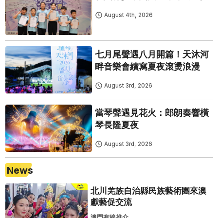
August 4th, 2026
七月尾聲遇八月開篇！天沐河
畔音樂會續寫夏夜滾燙浪漫
August 3rd, 2026
當琴聲遇見花火：郎朗奏響橫
琴長隆夏夜
August 3rd, 2026
News
北川羌族自治縣民族藝術團來澳
獻藝促交流
澳門有線推介