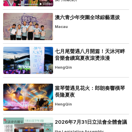
Video
澳六青少年突圍全球綜藝選拔
Macau
七月尾聲遇八月開篇！天沐河畔
音樂會續寫夏夜滾燙浪漫
HengQin
當琴聲遇見花火：郎朗奏響橫琴
長隆夏夜
HengQin
2026年7月31日立法會全體會議
the Legislative Assembly