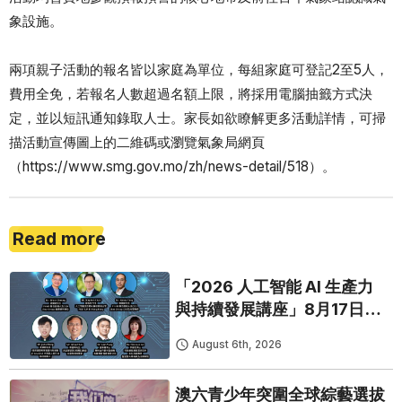
象設施。
兩項親子活動的報名皆以家庭為單位，每組家庭可登記2至5人，
費用全免，若報名人數超過名額上限，將採用電腦抽籤方式決
定，並以短訊通知錄取人士。家長如欲瞭解更多活動詳情，可掃
描活動宣傳圖上的二維碼或瀏覽氣象局網頁
（https://www.smg.gov.mo/zh/news-detail/518）。
Read more
「2026 人工智能 AI 生產力
與持續發展講座」8月17日免
費開鑼
August 6th, 2026
澳六青少年突圍全球綜藝選拔