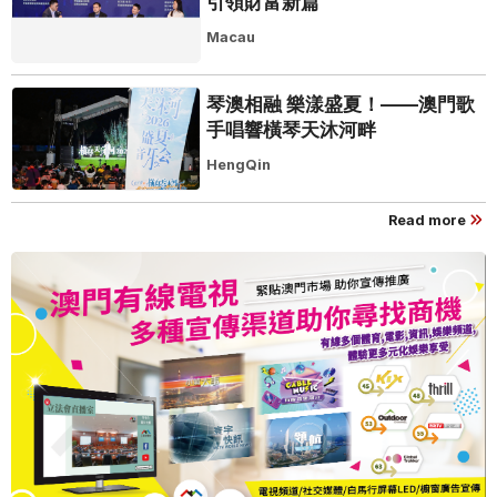
引領財富新篇
Macau
琴澳相融 樂漾盛夏！——澳門歌
手唱響橫琴天沐河畔
HengQin
Read more