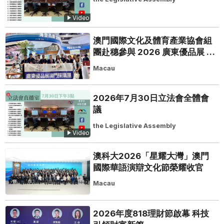
Video
澳門國際文化及體育產業協會組
團赴穗參與 2026 廣東優品展 搭
建粵澳聯動橋樑助推粵品走向葡
Macau
西語市場
2026年7月30日立法會全體會
議
the Legislative Assembly
Video
澳科大2026「星耀大灣」澳門
國際華語演辯文化節榮耀收官
Macau
2026年度818理財節啟幕 科技