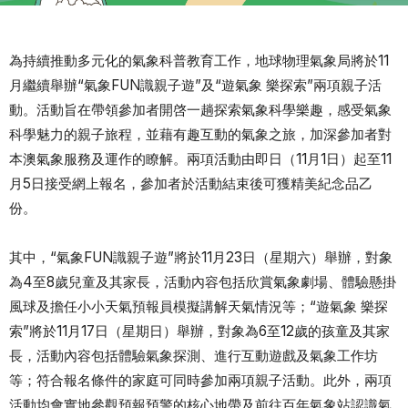
為持續推動多元化的氣象科普教育工作，地球物理氣象局將於11
月繼續舉辦“氣象FUN識親子遊”及“遊氣象 樂探索”兩項親子活
動。活動旨在帶領參加者開啓一趟探索氣象科學樂趣，感受氣象
科學魅力的親子旅程，並藉有趣互動的氣象之旅，加深參加者對
本澳氣象服務及運作的瞭解。兩項活動由即日（11月1日）起至11
月5日接受網上報名，參加者於活動結束後可獲精美紀念品乙
份。
其中，“氣象FUN識親子遊”將於11月23日（星期六）舉辦，對象
為4至8歲兒童及其家長，活動內容包括欣賞氣象劇場、體驗懸掛
風球及擔任小小天氣預報員模擬講解天氣情況等；“遊氣象 樂探
索”將於11月17日（星期日）舉辦，對象為6至12歲的孩童及其家
長，活動內容包括體驗氣象探測、進行互動遊戲及氣象工作坊
等；符合報名條件的家庭可同時參加兩項親子活動。此外，兩項
活動均會實地參觀預報預警的核心地帶及前往百年氣象站認識氣