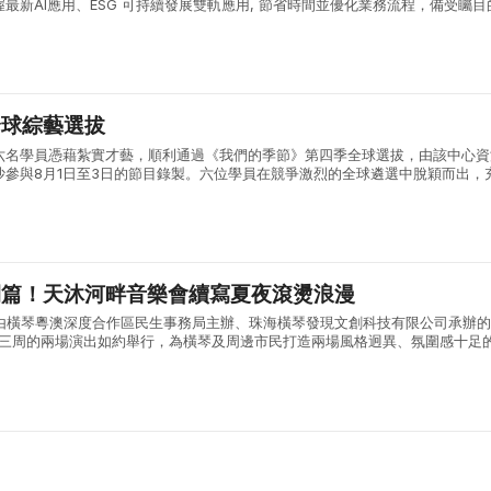
最新AI應用、ESG 可持續發展雙軌應用, 節省時間並優化業務流程，備受矚目
產力與持續發展講座」將於 8月17日（星期一）下午 14:00 ...
全球綜藝選拔
六名學員憑藉紮實才藝，順利通過《我們的季節》第四季全球選拔，由該中心資
沙參與8月1日至3日的節目錄製。六位學員在競爭激烈的全球遴選中脫穎而出，
術素養與綜合能力。 《我們的季節》由內地權威主流媒體湖南廣播電視台打造
開篇！天沐河畔音樂會續寫夏夜滾燙浪漫
:30，由橫琴粵澳深度合作區民生事務局主辦、珠海橫琴發現文創科技有限公司承辦
會第三周的兩場演出如約舉行，為橫琴及周邊市民打造兩場風格迥異、氛圍感十足
日首場演出，漫天晚霞鋪滿天沐河上空，晚風褪去白日暑氣，送來屢屢清涼，輕..