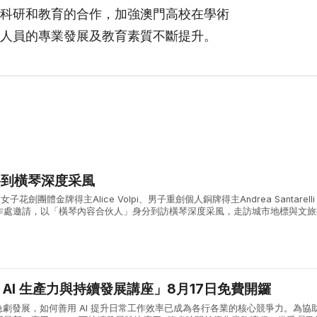
科研和教育的合作，加強澳門高校在學術
人員的專業發展及教育素質不斷提升。
將到橫琴深度采風
子花劍團體金牌得主Alice Volpi、男子重劍個人銅牌得主Andrea Santarell
作處邀請，以「橫琴內容合伙人」身分到訪橫琴深度采風，走訪城市地標與文旅
合作區的城市風貌與發展活力。 兩位奧運名將首先參觀了...
能 AI 生產力與持續發展講座」8月17日免費開鑼
急劇發展，如何善用 AI 提升日常工作效率已成為各行各業的核心競爭力。為協