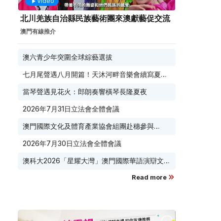
Video
北川羌族自治縣民族藝術團來澳獻藝促交流
澳門有線推介
澳六青少年突圍全球綜藝選拔
七月尾聲遇八月開篇！天沐河畔音樂會續寫夏夜
滾燙浪漫
當琴聲遇見花火：郎朗奏響橫琴長隆夏夜
2026年7月31日立法會全體會議
澳門國際文化及體育產業協會組團赴穗參與
2026 廣東優品展 搭建粵澳聯動橋樑助推粵品走
2026年7月30日立法會全體會議
向葡西語市場
澳科大2026「星耀大灣」澳門國際華語演辯文化
節榮耀收官
Read more