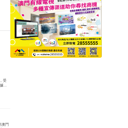
i，受
據
助澳門