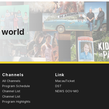
 world
Channels
Link
All Channels
MacauTicket
Program Schedule
DST
Channel List
NEWS GOV-MO
Channel List
Program Highlights