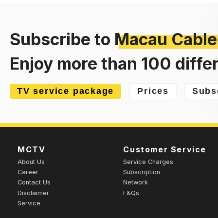
Subscribe to
Macau Cable
Enjoy more than 100 diffe
TV service package
Prices
Subs
MCTV
Customer Service
About Us
Service Charges
Career
Subscription
Contact Us
Network
Disclaimer
F&Qs
Service