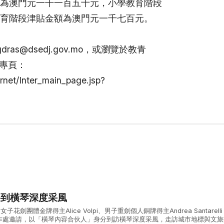
為澳門元一千一百五十元，小學教育階段
育階段津貼金額為澳門元一千七百元。
as@dsedj.gov.mo，或瀏覽於教青
”專頁：
rnet/Inter_main_page.jsp?
將到橫琴深度采風
子花劍團體金牌得主Alice Volpi、男子重劍個人銅牌得主Andrea Santarell
作處邀請，以「橫琴內容合伙人」身分到訪橫琴深度采風，走訪城市地標與文旅