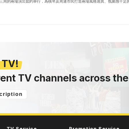
會第三周的兩場演出如約舉行，為橫琴及周邊市民打造兩場風格迥異、氛圍感十足
日首場演出，漫天晚霞鋪滿天沐河上空，晚風褪去白日暑氣，送來屢屢清涼，輕..
 TV!
rent TV channels across the
cription
TV Service
Promotion Service