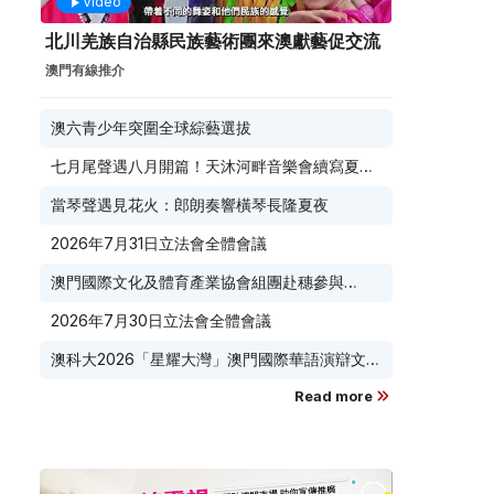
Video
北川羌族自治縣民族藝術團來澳獻藝促交流
澳門有線推介
澳六青少年突圍全球綜藝選拔
七月尾聲遇八月開篇！天沐河畔音樂會續寫夏夜
滾燙浪漫
當琴聲遇見花火：郎朗奏響橫琴長隆夏夜
2026年7月31日立法會全體會議
澳門國際文化及體育產業協會組團赴穗參與
2026 廣東優品展 搭建粵澳聯動橋樑助推粵品走
2026年7月30日立法會全體會議
向葡西語市場
澳科大2026「星耀大灣」澳門國際華語演辯文化
節榮耀收官
Read more