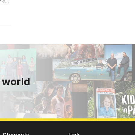
的沈浸
.
 world
Channels
Link