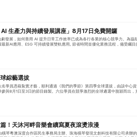
合作區的城市風貌與發展活力。 兩位奧運名將首先參觀了...
能 AI 生產力與持續發展講座」8月17日免費開鑼
急劇發展，如何善用 AI 提升日常工作效率已成為各行各業的核心競爭力。為協
最新AI應用、ESG 可持續發展雙軌應用, 節省時間並優化業務流程，備受矚目
產力與持續發展講座」將於 8月17日（星期一）下午 14:00 ...
全球綜藝選拔
六名學員憑藉紮實才藝，順利通過《我們的季節》第四季全球選拔，由該中心資
沙參與8月1日至3日的節目錄製。六位學員在競爭激烈的全球遴選中脫穎而出，
術素養與綜合能力。 《我們的季節》由內地權威主流媒體湖南廣播電視台打造
開篇！天沐河畔音樂會續寫夏夜滾燙浪漫
:30，由橫琴粵澳深度合作區民生事務局主辦、珠海橫琴發現文創科技有限公司承辦