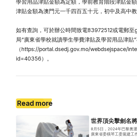
學習用品津貼金額為定額，學前教育階段津貼金額
津貼金額為澳門元一千四百五十元，初中及高中教
如有查詢，可於辦公時間致電83972512或電郵至gdr
局“廣東省學校就讀學生學費津貼及學習用品津貼
（https://portal.dsedj.gov.mo/webdsejspace/inte
id=40356）。
Read more
世界頂尖擊劍名
8月5日，2024年巴黎奧運女
廣東省委橫琴工委黨建工