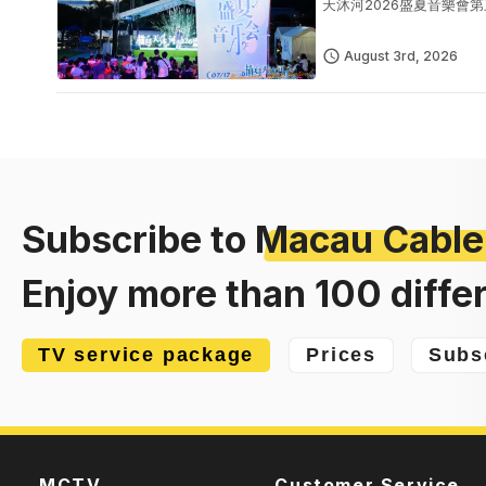
天沐河2026盛夏音樂
式夏日文藝盛宴。7月31
August 3rd, 2026
Subscribe to
Macau Cable
Enjoy more than 100 diffe
TV service package
Prices
Subs
MCTV
Customer Service