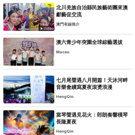
北川羌族自治縣民族藝術團來澳
獻藝促交流
澳門有線推介
Video
澳六青少年突圍全球綜藝選拔
Macau
七月尾聲遇八月開篇！天沐河畔
音樂會續寫夏夜滾燙浪漫
HengQin
當琴聲遇見花火：郎朗奏響橫琴
長隆夏夜
HengQin