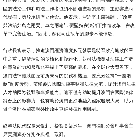
行政長官進一步表示，隨着內外環境的變化，面對新的挑戰，特
區的法治工作和司法工作者也須不斷適應新的形勢，主動響應時
代號召，勇於承擔歷史使命。他表示，習近平主席強調，“‘改革
與法治如鳥之兩翼、車之兩輪’，要堅持在法治下推進改革，在改
革中完善法治。”因此，深化司法改革的腳步不能停歇。
行政長官表示，推進澳門經濟適度多元發展是特區政府施政的重
中之重，經濟活動的多樣化和複雜化，對司法機關及法律工作者
的專業能力和服務水平提出了更高的要求。在全球化大背景下，
澳門法律體系面臨前所未有的挑戰和機遇。要充分發揮“一國兩
制”制度優勢，積極參與國際法律事務和法律交流，提升澳門法律
人才的國際視野和專業能力。這不僅有助於提升澳門在國際法律
舞台上的影響力，也有助於澳門更好地融入國家發展大局，助力
健全澳門在國家對外開放中更好發揮作用機制。
終審法院代院長宋敏莉、檢察長葉迅生、澳門律師公會理事會主
席黃顯輝亦分別在典禮上致辭。