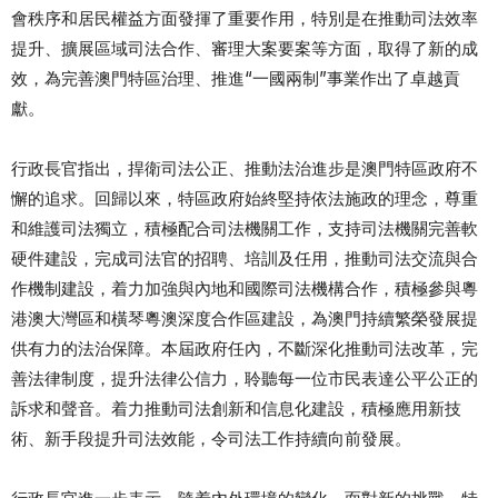
會秩序和居民權益方面發揮了重要作用，特別是在推動司法效率
提升、擴展區域司法合作、審理大案要案等方面，取得了新的成
效，為完善澳門特區治理、推進“一國兩制”事業作出了卓越貢
獻。
行政長官指出，捍衛司法公正、推動法治進步是澳門特區政府不
懈的追求。回歸以來，特區政府始終堅持依法施政的理念，尊重
和維護司法獨立，積極配合司法機關工作，支持司法機關完善軟
硬件建設，完成司法官的招聘、培訓及任用，推動司法交流與合
作機制建設，着力加強與內地和國際司法機構合作，積極參與粵
港澳大灣區和橫琴粵澳深度合作區建設，為澳門持續繁榮發展提
供有力的法治保障。本屆政府任內，不斷深化推動司法改革，完
善法律制度，提升法律公信力，聆聽每一位市民表達公平公正的
訴求和聲音。着力推動司法創新和信息化建設，積極應用新技
術、新手段提升司法效能，令司法工作持續向前發展。